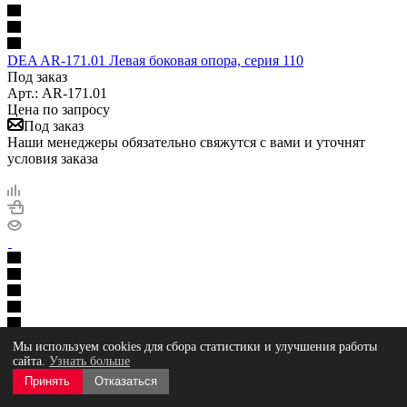
DEA AR-171.01 Левая боковая опора, серия 110
Под заказ
Арт.: AR-171.01
Цена по запросу
Под заказ
Наши менеджеры обязательно свяжутся с вами и уточнят
условия заказа
DEA AR-226.01 Правая боковая опора, серия 110
Мы используем cookies для сбора статистики и улучшения работы
Под заказ
сайта.
Узнать больше
Арт.: AR-226.01
Принять
Отказаться
Цена по запросу
Под заказ