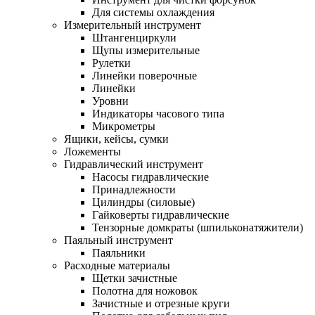
Для системы охлаждения
Измерительный инструмент
Штангенциркули
Щупы измерительные
Рулетки
Линейки поверочные
Линейки
Уровни
Индикаторы часового типа
Микрометры
Ящики, кейсы, сумки
Ложементы
Гидравлический инструмент
Насосы гидравлические
Принадлежности
Цилиндры (силовые)
Гайковерты гидравлические
Тензорные домкраты (шпильконатяжители)
Паяльный инструмент
Паяльники
Расходные материалы
Щетки зачистные
Полотна для ножовок
Зачистные и отрезные круги