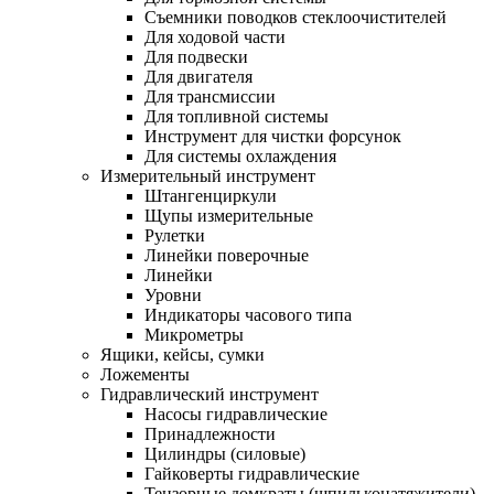
Съемники поводков стеклоочистителей
Для ходовой части
Для подвески
Для двигателя
Для трансмиссии
Для топливной системы
Инструмент для чистки форсунок
Для системы охлаждения
Измерительный инструмент
Штангенциркули
Щупы измерительные
Рулетки
Линейки поверочные
Линейки
Уровни
Индикаторы часового типа
Микрометры
Ящики, кейсы, сумки
Ложементы
Гидравлический инструмент
Насосы гидравлические
Принадлежности
Цилиндры (силовые)
Гайковерты гидравлические
Тензорные домкраты (шпильконатяжители)