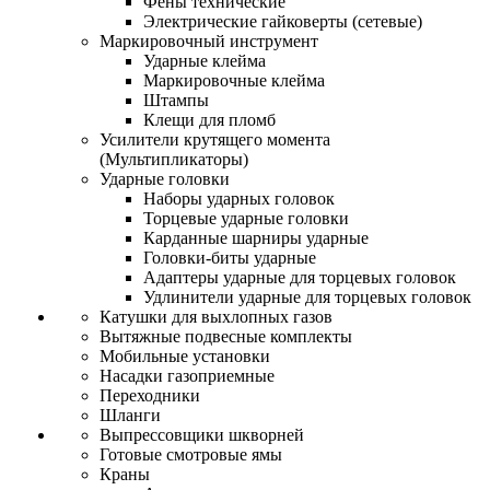
Фены технические
Электрические гайковерты (сетевые)
Маркировочный инструмент
Ударные клейма
Маркировочные клейма
Штампы
Клещи для пломб
Усилители крутящего момента
(Мультипликаторы)
Ударные головки
Наборы ударных головок
Торцевые ударные головки
Карданные шарниры ударные
Головки-биты ударные
Адаптеры ударные для торцевых головок
Удлинители ударные для торцевых головок
Катушки для выхлопных газов
Вытяжные подвесные комплекты
Мобильные установки
Насадки газоприемные
Переходники
Шланги
Выпрессовщики шкворней
Готовые смотровые ямы
Краны