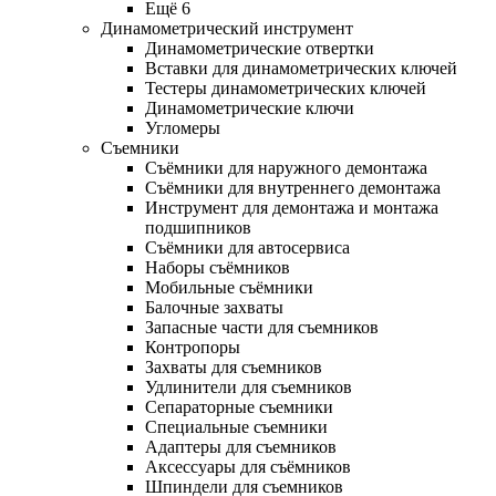
Ещё 6
Динамометрический инструмент
Динамометрические отвертки
Вставки для динамометрических ключей
Тестеры динамометрических ключей
Динамометрические ключи
Угломеры
Съемники
Съёмники для наружного демонтажа
Съёмники для внутреннего демонтажа
Инструмент для демонтажа и монтажа
подшипников
Съёмники для автосервиса
Наборы съёмников
Мобильные съёмники
Балочные захваты
Запасные части для съемников
Контропоры
Захваты для съемников
Удлинители для съемников
Сепараторные съемники
Специальные съемники
Адаптеры для съемников
Аксессуары для съёмников
Шпиндели для съемников