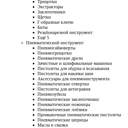
Трещотки
Экстракторы
Заклепочники
Щетки
Г-образные ключи
Биты
Резьбонарезной инструмент
Ещё 5
Пневматический инструмент
Пневмогайковерты
Пневмотрещотки
Пневматические дрели
Зачистные и шлифовальные машинки
Пистолеты для обдува и всасывания
Пистолеты для накачки шин
Аксессуары для пневмоинструмента
Пневматические отвертки
Пистолеты для антигравия
Пневмозубила
Пневматические заклепочники
Пневматические ножницы
Пневматические лобзики
Промывочные пневматические пистолеты
Пневматические шприцы
Масла и смазки