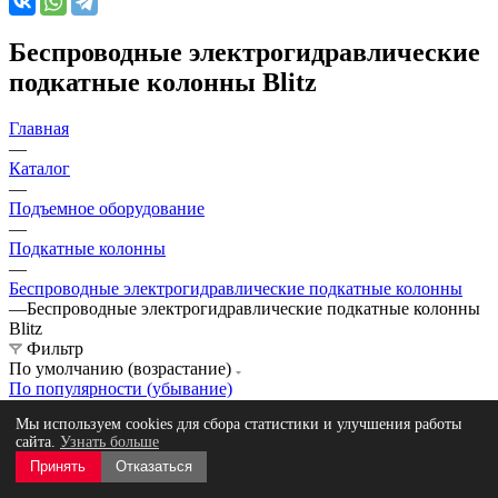
Беспроводные электрогидравлические
подкатные колонны Blitz
Главная
—
Каталог
—
Подъемное оборудование
—
Подкатные колонны
—
Беспроводные электрогидравлические подкатные колонны
—
Беспроводные электрогидравлические подкатные колонны
Blitz
Фильтр
По умолчанию (возрастание)
По популярности (убывание)
По популярности (возрастание)
Мы используем cookies для сбора статистики и улучшения работы
По алфавиту (убывание)
сайта.
Узнать больше
По алфавиту (возрастание)
Принять
Отказаться
По цене (убывание)
По цене (возрастание)