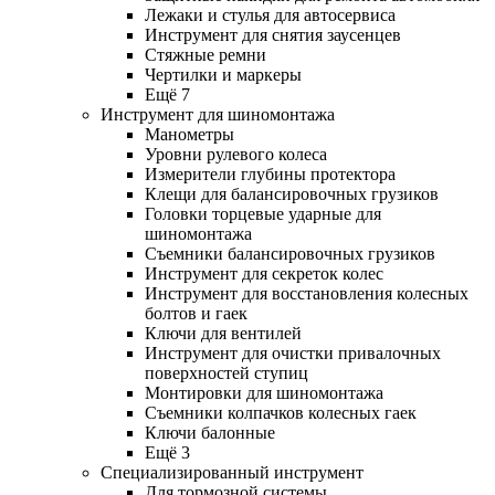
Лежаки и стулья для автосервиса
Инструмент для снятия заусенцев
Стяжные ремни
Чертилки и маркеры
Ещё 7
Инструмент для шиномонтажа
Манометры
Уровни рулевого колеса
Измерители глубины протектора
Клещи для балансировочных грузиков
Головки торцевые ударные для
шиномонтажа
Съемники балансировочных грузиков
Инструмент для секреток колес
Инструмент для восстановления колесных
болтов и гаек
Ключи для вентилей
Инструмент для очистки привалочных
поверхностей ступиц
Монтировки для шиномонтажа
Съемники колпачков колесных гаек
Ключи балонные
Ещё 3
Специализированный инструмент
Для тормозной системы