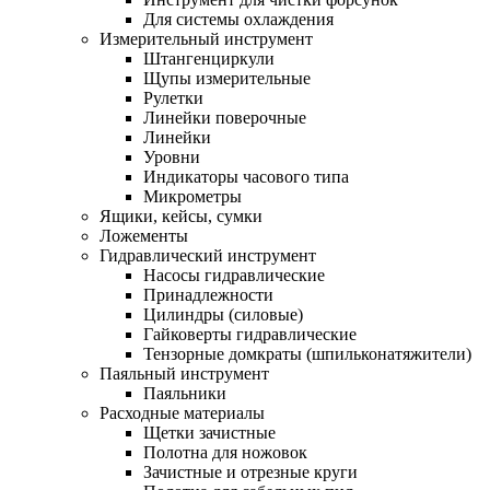
Для системы охлаждения
Измерительный инструмент
Штангенциркули
Щупы измерительные
Рулетки
Линейки поверочные
Линейки
Уровни
Индикаторы часового типа
Микрометры
Ящики, кейсы, сумки
Ложементы
Гидравлический инструмент
Насосы гидравлические
Принадлежности
Цилиндры (силовые)
Гайковерты гидравлические
Тензорные домкраты (шпильконатяжители)
Паяльный инструмент
Паяльники
Расходные материалы
Щетки зачистные
Полотна для ножовок
Зачистные и отрезные круги