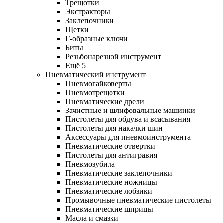
Трещотки
Экстракторы
Заклепочники
Щетки
Г-образные ключи
Биты
Резьбонарезной инструмент
Ещё 5
Пневматический инструмент
Пневмогайковерты
Пневмотрещотки
Пневматические дрели
Зачистные и шлифовальные машинки
Пистолеты для обдува и всасывания
Пистолеты для накачки шин
Аксессуары для пневмоинструмента
Пневматические отвертки
Пистолеты для антигравия
Пневмозубила
Пневматические заклепочники
Пневматические ножницы
Пневматические лобзики
Промывочные пневматические пистолеты
Пневматические шприцы
Масла и смазки