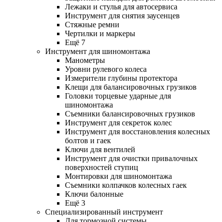
Лежаки и стулья для автосервиса
Инструмент для снятия заусенцев
Стяжные ремни
Чертилки и маркеры
Ещё 7
Инструмент для шиномонтажа
Манометры
Уровни рулевого колеса
Измерители глубины протектора
Клещи для балансировочных грузиков
Головки торцевые ударные для
шиномонтажа
Съемники балансировочных грузиков
Инструмент для секреток колес
Инструмент для восстановления колесных
болтов и гаек
Ключи для вентилей
Инструмент для очистки привалочных
поверхностей ступиц
Монтировки для шиномонтажа
Съемники колпачков колесных гаек
Ключи балонные
Ещё 3
Специализированный инструмент
Для тормозной системы