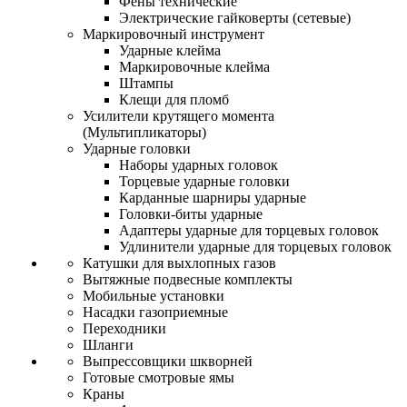
Фены технические
Электрические гайковерты (сетевые)
Маркировочный инструмент
Ударные клейма
Маркировочные клейма
Штампы
Клещи для пломб
Усилители крутящего момента
(Мультипликаторы)
Ударные головки
Наборы ударных головок
Торцевые ударные головки
Карданные шарниры ударные
Головки-биты ударные
Адаптеры ударные для торцевых головок
Удлинители ударные для торцевых головок
Катушки для выхлопных газов
Вытяжные подвесные комплекты
Мобильные установки
Насадки газоприемные
Переходники
Шланги
Выпрессовщики шкворней
Готовые смотровые ямы
Краны