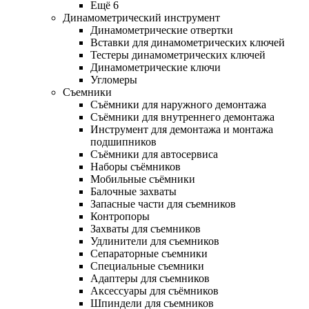
Ещё 6
Динамометрический инструмент
Динамометрические отвертки
Вставки для динамометрических ключей
Тестеры динамометрических ключей
Динамометрические ключи
Угломеры
Съемники
Съёмники для наружного демонтажа
Съёмники для внутреннего демонтажа
Инструмент для демонтажа и монтажа
подшипников
Съёмники для автосервиса
Наборы съёмников
Мобильные съёмники
Балочные захваты
Запасные части для съемников
Контропоры
Захваты для съемников
Удлинители для съемников
Сепараторные съемники
Специальные съемники
Адаптеры для съемников
Аксессуары для съёмников
Шпиндели для съемников