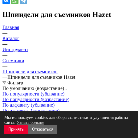
Шпиндели для съемников Hazet
Главная
—
Каталог
—
Инструмент
—
Съемники
—
Шпиндели для съемников
—
Шпиндели для съемников Hazet
Фильтр
По умолчанию (возрастание)
По популярности (убывание)
По популярности (возрастание)
По алфавиту (убывание)
По алфавиту (возрастание)
По цене (убывание)
Мы используем cookies для сбора статистики и улучшения работы
По цене (возрастание)
сайта.
Узнать больше
Принять
Отказаться