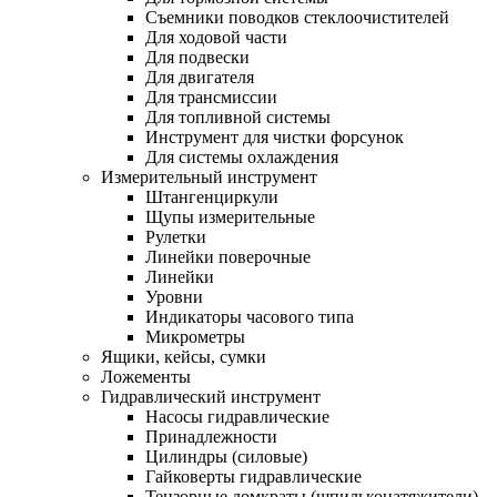
Съемники поводков стеклоочистителей
Для ходовой части
Для подвески
Для двигателя
Для трансмиссии
Для топливной системы
Инструмент для чистки форсунок
Для системы охлаждения
Измерительный инструмент
Штангенциркули
Щупы измерительные
Рулетки
Линейки поверочные
Линейки
Уровни
Индикаторы часового типа
Микрометры
Ящики, кейсы, сумки
Ложементы
Гидравлический инструмент
Насосы гидравлические
Принадлежности
Цилиндры (силовые)
Гайковерты гидравлические
Тензорные домкраты (шпильконатяжители)