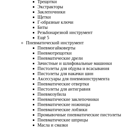
Трещотки
Экстракторы
Заклепочники
Щетки
Г-образные ключи
Биты
Резьбонарезной инструмент
Ещё 5
Пневматический инструмент
Пневмогайковерты
Пневмотрещотки
Пневматические дрели
Зачистные и шлифовальные машинки
Пистолеты для обдува и всасывания
Пистолеты для накачки шин
Аксессуары для пневмоинструмента
Пневматические отвертки
Пистолеты для антигравия
Пневмозубила
Пневматические заклепочники
Пневматические ножницы
Пневматические лобзики
Промывочные пневматические пистолеты
Пневматические шприцы
Масла и смазки