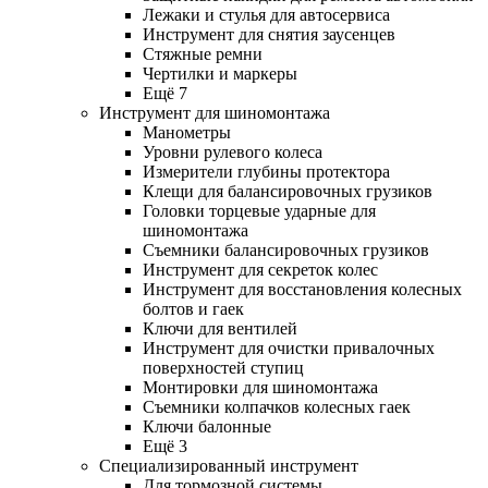
Лежаки и стулья для автосервиса
Инструмент для снятия заусенцев
Стяжные ремни
Чертилки и маркеры
Ещё 7
Инструмент для шиномонтажа
Манометры
Уровни рулевого колеса
Измерители глубины протектора
Клещи для балансировочных грузиков
Головки торцевые ударные для
шиномонтажа
Съемники балансировочных грузиков
Инструмент для секреток колес
Инструмент для восстановления колесных
болтов и гаек
Ключи для вентилей
Инструмент для очистки привалочных
поверхностей ступиц
Монтировки для шиномонтажа
Съемники колпачков колесных гаек
Ключи балонные
Ещё 3
Специализированный инструмент
Для тормозной системы