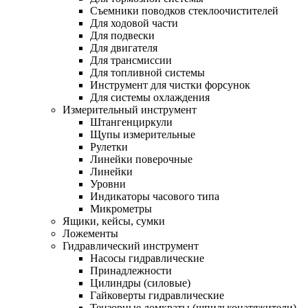
Съемники поводков стеклоочистителей
Для ходовой части
Для подвески
Для двигателя
Для трансмиссии
Для топливной системы
Инструмент для чистки форсунок
Для системы охлаждения
Измерительный инструмент
Штангенциркули
Щупы измерительные
Рулетки
Линейки поверочные
Линейки
Уровни
Индикаторы часового типа
Микрометры
Ящики, кейсы, сумки
Ложементы
Гидравлический инструмент
Насосы гидравлические
Принадлежности
Цилиндры (силовые)
Гайковерты гидравлические
Тензорные домкраты (шпильконатяжители)