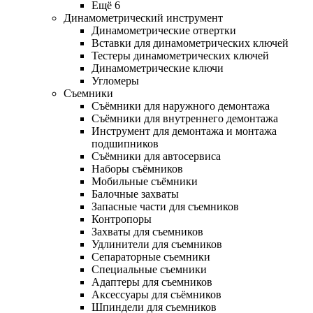
Ещё 6
Динамометрический инструмент
Динамометрические отвертки
Вставки для динамометрических ключей
Тестеры динамометрических ключей
Динамометрические ключи
Угломеры
Съемники
Съёмники для наружного демонтажа
Съёмники для внутреннего демонтажа
Инструмент для демонтажа и монтажа
подшипников
Съёмники для автосервиса
Наборы съёмников
Мобильные съёмники
Балочные захваты
Запасные части для съемников
Контропоры
Захваты для съемников
Удлинители для съемников
Сепараторные съемники
Специальные съемники
Адаптеры для съемников
Аксессуары для съёмников
Шпиндели для съемников