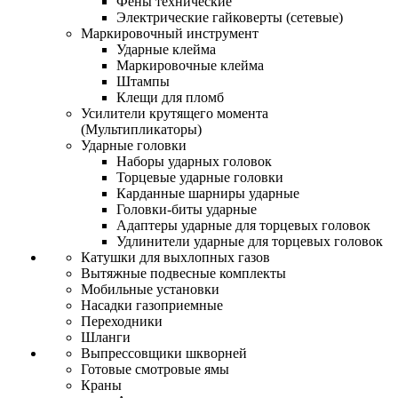
Фены технические
Электрические гайковерты (сетевые)
Маркировочный инструмент
Ударные клейма
Маркировочные клейма
Штампы
Клещи для пломб
Усилители крутящего момента
(Мультипликаторы)
Ударные головки
Наборы ударных головок
Торцевые ударные головки
Карданные шарниры ударные
Головки-биты ударные
Адаптеры ударные для торцевых головок
Удлинители ударные для торцевых головок
Катушки для выхлопных газов
Вытяжные подвесные комплекты
Мобильные установки
Насадки газоприемные
Переходники
Шланги
Выпрессовщики шкворней
Готовые смотровые ямы
Краны