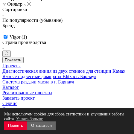
Фильтр
Сортировка
По популярности (убывание)
Бренд
Vigor (
1
)
Страна производства
Показать
Проекты
Диагностическая линия из двух стендов для станции Камаз
Ямные подвесные домкраты Blitz в г. Барнаул
Система раздачи масла в г. Барнаул
Каталог
Реализованные проекты
Заказать проект
Сервис
Контакты
Политика использования файлов cookie
Мы используем cookies для сбора статистики и улучшения работы
сайта.
Узнать больше
Политика обработки персональных данных
Принять
Отказаться
Пользовательское соглашение