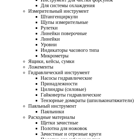
Для системы охлаждения
Измерительный инструмент
Штангенциркули
Щупы измерительные
Рулетки
Линейки поверочные
Линейки
Уровни
Индикаторы часового типа
Микрометры
Ящики, кейсы, сумки
Ложементы
Гидравлический инструмент
Насосы гидравлические
Принадлежности
Цилиндры (силовые)
Гайковерты гидравлические
Тензорные домкраты (шпильконатяжители)
Паяльный инструмент
Паяльники
Расходные материалы
Щетки зачистные
Полотна для ножовок
Зачистные и отрезные круги