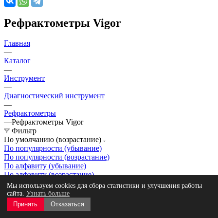
Рефрактометры Vigor
Главная
—
Каталог
—
Инструмент
—
Диагностический инструмент
—
Рефрактометры
—
Рефрактометры Vigor
Фильтр
По умолчанию (возрастание)
По популярности (убывание)
По популярности (возрастание)
По алфавиту (убывание)
По алфавиту (возрастание)
По цене (убывание)
Мы используем cookies для сбора статистики и улучшения работы
По цене (возрастание)
сайта.
Узнать больше
Принять
Отказаться