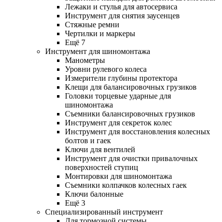
Лежаки и стулья для автосервиса
Инструмент для снятия заусенцев
Стяжные ремни
Чертилки и маркеры
Ещё 7
Инструмент для шиномонтажа
Манометры
Уровни рулевого колеса
Измерители глубины протектора
Клещи для балансировочных грузиков
Головки торцевые ударные для
шиномонтажа
Съемники балансировочных грузиков
Инструмент для секреток колес
Инструмент для восстановления колесных
болтов и гаек
Ключи для вентилей
Инструмент для очистки привалочных
поверхностей ступиц
Монтировки для шиномонтажа
Съемники колпачков колесных гаек
Ключи балонные
Ещё 3
Специализированный инструмент
Для тормозной системы