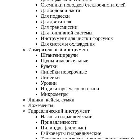
Съемники поводков стеклоочистителей
Для ходовой части
Для подвески
Для двигателя
Для трансмиссии
Для топливной системы
Инструмент для чистки форсунок
Для системы охлаждения
Измерительный инструмент
Штангенциркули
Щупы измерительные
Рулетки
Линейки поверочные
Линейки
Уровни
Индикаторы часового типа
Микрометры
Ящики, кейсы, сумки
Ложементы
Гидравлический инструмент
Насосы гидравлические
Принадлежности
Цилиндры (силовые)
Гайковерты гидравлические
Тензорные домкраты (шпильконатяжители)