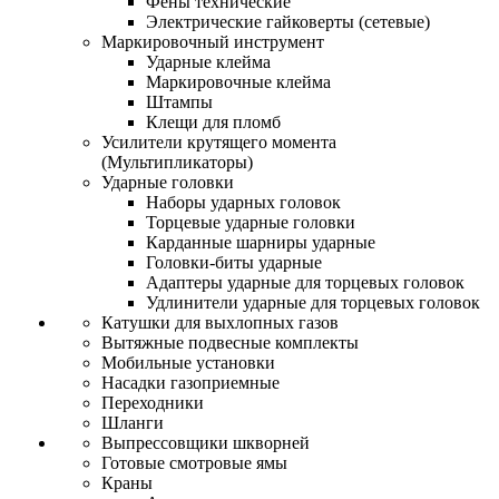
Фены технические
Электрические гайковерты (сетевые)
Маркировочный инструмент
Ударные клейма
Маркировочные клейма
Штампы
Клещи для пломб
Усилители крутящего момента
(Мультипликаторы)
Ударные головки
Наборы ударных головок
Торцевые ударные головки
Карданные шарниры ударные
Головки-биты ударные
Адаптеры ударные для торцевых головок
Удлинители ударные для торцевых головок
Катушки для выхлопных газов
Вытяжные подвесные комплекты
Мобильные установки
Насадки газоприемные
Переходники
Шланги
Выпрессовщики шкворней
Готовые смотровые ямы
Краны