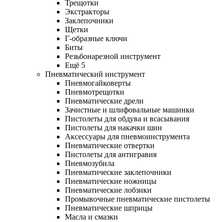
Трещотки
Экстракторы
Заклепочники
Щетки
Г-образные ключи
Биты
Резьбонарезной инструмент
Ещё 5
Пневматический инструмент
Пневмогайковерты
Пневмотрещотки
Пневматические дрели
Зачистные и шлифовальные машинки
Пистолеты для обдува и всасывания
Пистолеты для накачки шин
Аксессуары для пневмоинструмента
Пневматические отвертки
Пистолеты для антигравия
Пневмозубила
Пневматические заклепочники
Пневматические ножницы
Пневматические лобзики
Промывочные пневматические пистолеты
Пневматические шприцы
Масла и смазки