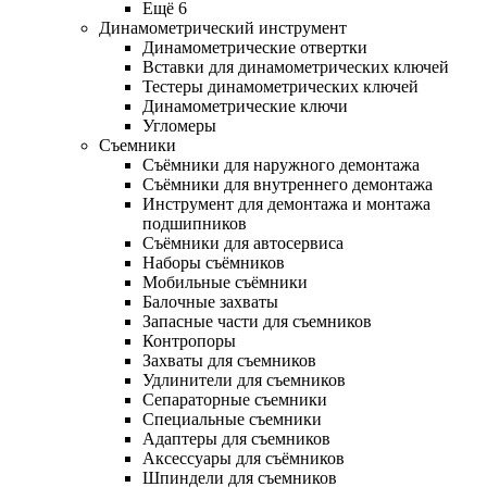
Ещё 6
Динамометрический инструмент
Динамометрические отвертки
Вставки для динамометрических ключей
Тестеры динамометрических ключей
Динамометрические ключи
Угломеры
Съемники
Съёмники для наружного демонтажа
Съёмники для внутреннего демонтажа
Инструмент для демонтажа и монтажа
подшипников
Съёмники для автосервиса
Наборы съёмников
Мобильные съёмники
Балочные захваты
Запасные части для съемников
Контропоры
Захваты для съемников
Удлинители для съемников
Сепараторные съемники
Специальные съемники
Адаптеры для съемников
Аксессуары для съёмников
Шпиндели для съемников