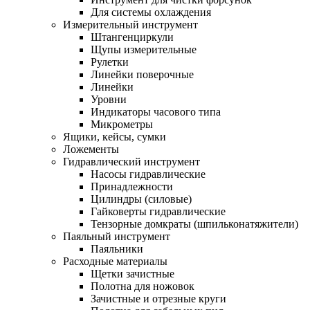
Для системы охлаждения
Измерительный инструмент
Штангенциркули
Щупы измерительные
Рулетки
Линейки поверочные
Линейки
Уровни
Индикаторы часового типа
Микрометры
Ящики, кейсы, сумки
Ложементы
Гидравлический инструмент
Насосы гидравлические
Принадлежности
Цилиндры (силовые)
Гайковерты гидравлические
Тензорные домкраты (шпильконатяжители)
Паяльный инструмент
Паяльники
Расходные материалы
Щетки зачистные
Полотна для ножовок
Зачистные и отрезные круги