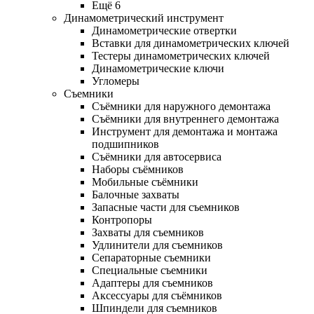
Ещё 6
Динамометрический инструмент
Динамометрические отвертки
Вставки для динамометрических ключей
Тестеры динамометрических ключей
Динамометрические ключи
Угломеры
Съемники
Съёмники для наружного демонтажа
Съёмники для внутреннего демонтажа
Инструмент для демонтажа и монтажа
подшипников
Съёмники для автосервиса
Наборы съёмников
Мобильные съёмники
Балочные захваты
Запасные части для съемников
Контропоры
Захваты для съемников
Удлинители для съемников
Сепараторные съемники
Специальные съемники
Адаптеры для съемников
Аксессуары для съёмников
Шпиндели для съемников