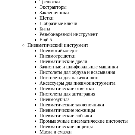
Трещотки
Экстракторы
Заклепочники
Щетки
Г-образные ключи
Биты
Резьбонарезной инструмент
Ещё 5
Пневматический инструмент
Пневмогайковерты
Пневмотрещотки
Пневматические дрели
Зачистные и шлифовальные машинки
Пистолеты для обдува и всасывания
Пистолеты для накачки шин
Аксессуары для пневмоинструмента
Пневматические отвертки
Пистолеты для антигравия
Пневмозубила
Пневматические заклепочники
Пневматические ножницы
Пневматические лобзики
Промывочные пневматические пистолеты
Пневматические шприцы
Масла и смазки