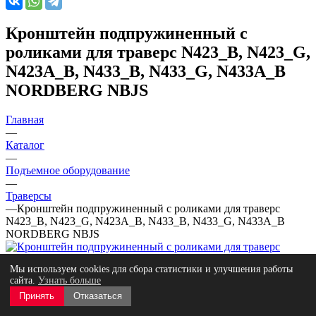
Кронштейн подпружиненный с
роликами для траверс N423_B, N423_G,
N423A_B, N433_B, N433_G, N433A_B
NORDBERG NBJS
Главная
—
Каталог
—
Подъемное оборудование
—
Траверсы
—
Кронштейн подпружиненный с роликами для траверс
N423_B, N423_G, N423A_B, N433_B, N433_G, N433A_B
NORDBERG NBJS
Мы используем cookies для сбора статистики и улучшения работы
сайта.
Узнать больше
Принять
Отказаться