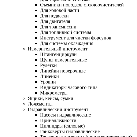
Съемники поводков стеклоочистителей
Для ходовой части
Для подвески
Для двигателя
Для трансмиссии
Для топливной системы
Инструмент для чистки форсунок
Для системы охлаждения
Измерительный инструмент
Штангенциркули
Щупы измерительные
Рулетки
Линейки поверочные
Линейки
Уровни
Индикаторы часового типа
Микрометры
Ящики, кейсы, сумки
Ложементы
Гидравлический инструмент
Насосы гидравлические
Принадлежности
Цилиндры (силовые)
Гайковерты гидравлические
Тензорные домкраты (шпильконатяжители)