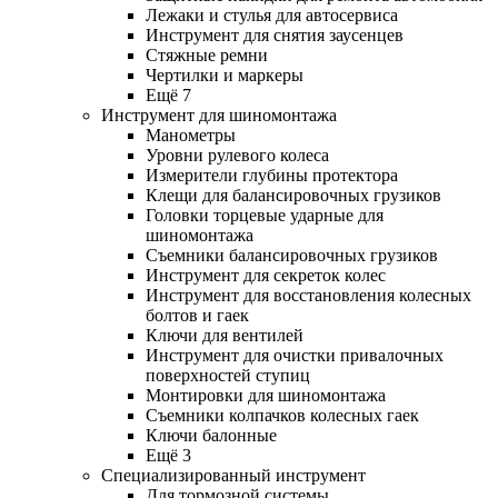
Лежаки и стулья для автосервиса
Инструмент для снятия заусенцев
Стяжные ремни
Чертилки и маркеры
Ещё 7
Инструмент для шиномонтажа
Манометры
Уровни рулевого колеса
Измерители глубины протектора
Клещи для балансировочных грузиков
Головки торцевые ударные для
шиномонтажа
Съемники балансировочных грузиков
Инструмент для секреток колес
Инструмент для восстановления колесных
болтов и гаек
Ключи для вентилей
Инструмент для очистки привалочных
поверхностей ступиц
Монтировки для шиномонтажа
Съемники колпачков колесных гаек
Ключи балонные
Ещё 3
Специализированный инструмент
Для тормозной системы