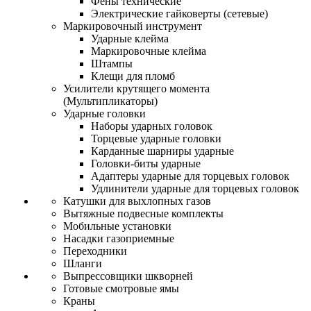
Фены технические
Электрические гайковерты (сетевые)
Маркировочный инструмент
Ударные клейма
Маркировочные клейма
Штампы
Клещи для пломб
Усилители крутящего момента
(Мультипликаторы)
Ударные головки
Наборы ударных головок
Торцевые ударные головки
Карданные шарниры ударные
Головки-биты ударные
Адаптеры ударные для торцевых головок
Удлинители ударные для торцевых головок
Катушки для выхлопных газов
Вытяжные подвесные комплекты
Мобильные установки
Насадки газоприемные
Переходники
Шланги
Выпрессовщики шкворней
Готовые смотровые ямы
Краны