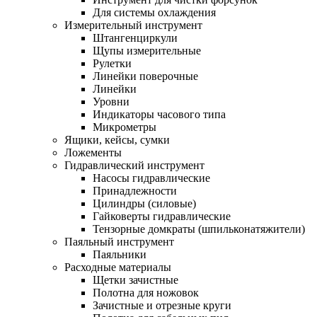
Для системы охлаждения
Измерительный инструмент
Штангенциркули
Щупы измерительные
Рулетки
Линейки поверочные
Линейки
Уровни
Индикаторы часового типа
Микрометры
Ящики, кейсы, сумки
Ложементы
Гидравлический инструмент
Насосы гидравлические
Принадлежности
Цилиндры (силовые)
Гайковерты гидравлические
Тензорные домкраты (шпильконатяжители)
Паяльный инструмент
Паяльники
Расходные материалы
Щетки зачистные
Полотна для ножовок
Зачистные и отрезные круги