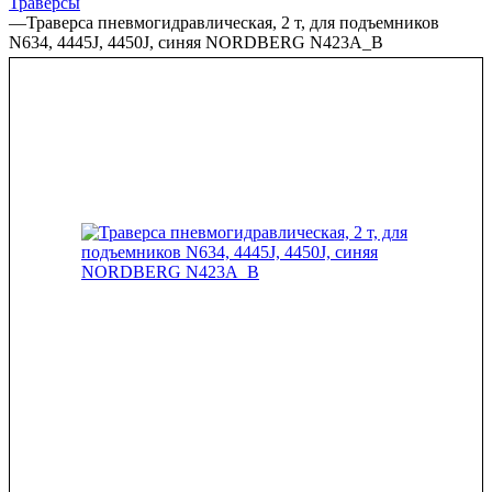
Траверсы
—
Траверса пневмогидравлическая, 2 т, для подъемников
N634, 4445J, 4450J, синяя NORDBERG N423A_B