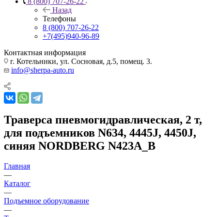
8 (800) 707-26-22
Назад
Телефоны
8 (800) 707-26-22
+7(495)940-96-89
Контактная информация
г. Котельники, ул. Сосновая, д.5, помещ. 3.
info@sherpa-auto.ru
Траверса пневмогидравлическая, 2 т,
для подъемников N634, 4445J, 4450J,
синяя NORDBERG N423A_B
Главная
—
Каталог
—
Подъемное оборудование
—