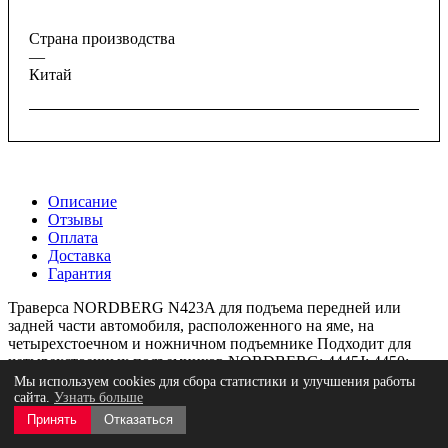
Страна производства
—
Китай
Описание
Отзывы
Оплата
Доставка
Гарантия
Траверса NORDBERG N423A для подъема передней или
задней части автомобиля, расположенного на яме, на
четырехстоечном и ножничном подъемнике Подходит для
четырехстоечных подъемников NORDBERG: 4445J; 4450;
4450J и для ножничных подъемников NORDBERG: N634-4;
Мы используем cookies для сбора статистики и улучшения работы
N634-4,5; N634-4,5; N635-5,5
сайта.
Узнать больше
Принять
Отказаться
Траверса подходит для разных автомобилей