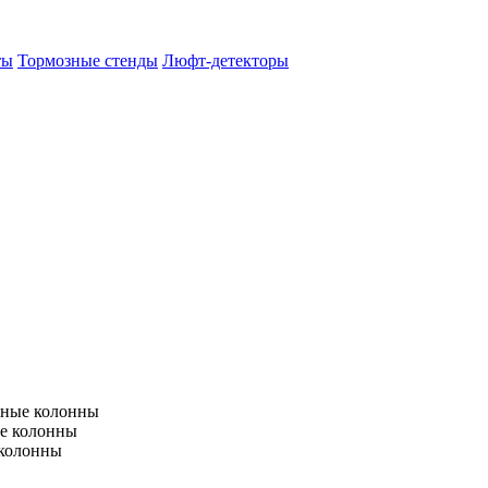
ты
Тормозные стенды
Люфт-детекторы
тные колонны
е колонны
 колонны