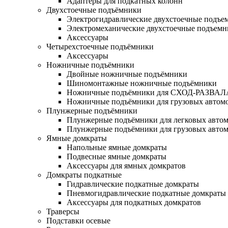
Адаптеры для подкатных колонн
Двухстоечные подъёмники
Электрогидравлические двухстоечные подъе
Электромеханические двухстоечные подъем
Аксессуары
Четырехстоечные подъёмники
Аксессуары
Ножничные подъёмники
Двойные ножничные подъёмники
Шиномонтажные ножничные подъёмники
Ножничные подъёмники для СХОД-РАЗВАЛ
Ножничные подъёмники для грузовых автом
Плунжерные подъёмники
Плунжерные подъёмники для легковых авто
Плунжерные подъёмники для грузовых авто
Ямные домкраты
Напольные ямные домкраты
Подвесные ямные домкраты
Аксессуары для ямных домкратов
Домкраты подкатные
Гидравлические подкатные домкраты
Пневмогидравлические подкатные домкраты
Аксессуары для подкатных домкратов
Траверсы
Подставки осевые