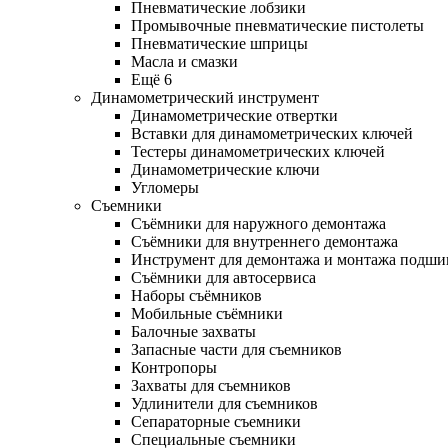
Пневматические лобзики
Промывочные пневматические пистолеты
Пневматические шприцы
Масла и смазки
Ещё 6
Динамометрический инструмент
Динамометрические отвертки
Вставки для динамометрических ключей
Тестеры динамометрических ключей
Динамометрические ключи
Угломеры
Съемники
Съёмники для наружного демонтажа
Съёмники для внутреннего демонтажа
Инструмент для демонтажа и монтажа подш
Съёмники для автосервиса
Наборы съёмников
Мобильные съёмники
Балочные захваты
Запасные части для съемников
Контропоры
Захваты для съемников
Удлинители для съемников
Сепараторные съемники
Специальные съемники