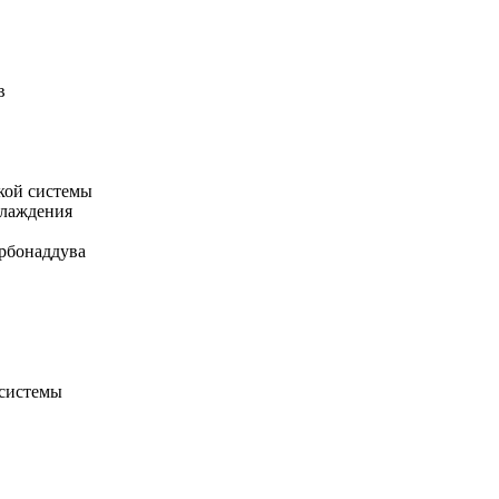
в
кой системы
хлаждения
рбонаддува
 системы