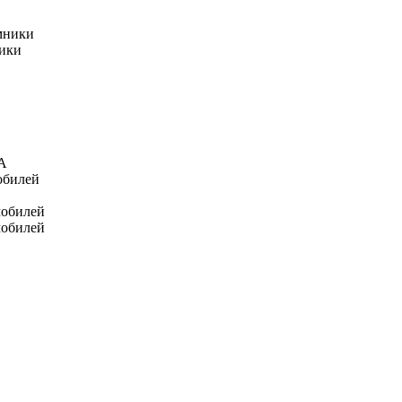
мники
ники
А
обилей
мобилей
мобилей