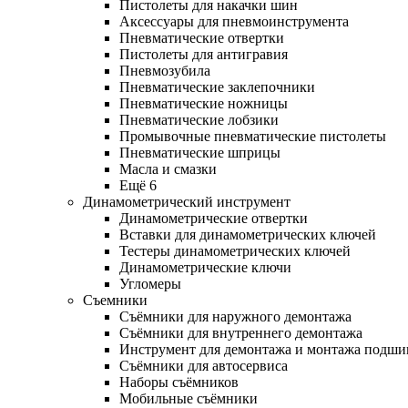
Пистолеты для накачки шин
Аксессуары для пневмоинструмента
Пневматические отвертки
Пистолеты для антигравия
Пневмозубила
Пневматические заклепочники
Пневматические ножницы
Пневматические лобзики
Промывочные пневматические пистолеты
Пневматические шприцы
Масла и смазки
Ещё 6
Динамометрический инструмент
Динамометрические отвертки
Вставки для динамометрических ключей
Тестеры динамометрических ключей
Динамометрические ключи
Угломеры
Съемники
Съёмники для наружного демонтажа
Съёмники для внутреннего демонтажа
Инструмент для демонтажа и монтажа подш
Съёмники для автосервиса
Наборы съёмников
Мобильные съёмники