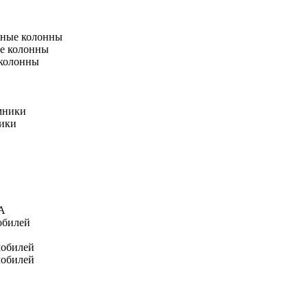
тные колонны
е колонны
 колонны
мники
ники
А
обилей
мобилей
мобилей