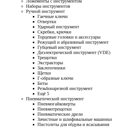
Ложементы с инструментом
Наборы инструментов
Ручной инструмент
Гаечные ключи
Отвертки
Ударный инструмент
Скребки, крючки
Торцевые головки и аксессуары
Режущий и абразивный инструмент
Губцевый инструмент
Диэлектрический инструмент (VDE)
Трещотки
Экстракторы
Заклепочники
Щетки
Г-образные ключи
Биты
Резьбонарезной инструмент
Ещё 5
Пневматический инструмент
Пневмогайковерты
Пневмотрещотки
Пневматические дрели
Зачистные и шлифовальные машинки
Пистолеты для обдува и всасывания