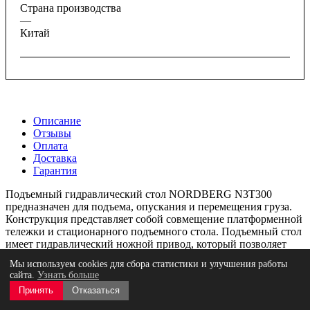
Страна производства
—
Китай
Описание
Отзывы
Оплата
Доставка
Гарантия
Подъемный гидравлический стол NORDBERG N3T300
предназначен для подъема, опускания и перемещения груза.
Конструкция представляет собой совмещение платформенной
тележки и стационарного подъемного стола. Подъемный стол
имеет гидравлический ножной привод, который позволяет
произвести быстрый подъем груза. Опускание производится
Мы используем cookies для сбора статистики и улучшения работы
путем нажатия рычага на ручке подъемного стола.
сайта.
Узнать больше
Гидравлическая система позволяет столу опускаться плавно,
Принять
Отказаться
обеспечивая безопасность работ с грузами. Стол позволяет не
только приподнимать грузы, но и перемещать их на