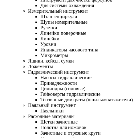
Для системы охлаждения
Измерительный инструмент
Штангенциркули
Щупы измерительные
Рулетки
Линейки поверочные
Линейки
Уровни
Индикаторы часового типа
Микрометры
Ящики, кейсы, сумки
Ложементы
Гидравлический инструмент
Насосы гидравлические
Принадлежности
Цилиндры (силовые)
Гайковерты гидравлические
Тензорные домкраты (шпильконатяжители)
Паяльный инструмент
Паяльники
Расходные материалы
Щетки зачистные
Полотна для ножовок
Зачистные и отрезные круги