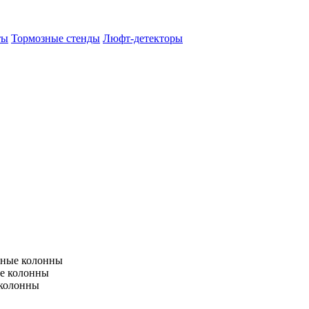
ты
Тормозные стенды
Люфт-детекторы
тные колонны
е колонны
 колонны