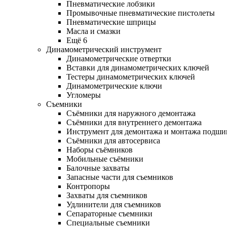
Пневматические лобзики
Промывочные пневматические пистолеты
Пневматические шприцы
Масла и смазки
Ещё 6
Динамометрический инструмент
Динамометрические отвертки
Вставки для динамометрических ключей
Тестеры динамометрических ключей
Динамометрические ключи
Угломеры
Съемники
Съёмники для наружного демонтажа
Съёмники для внутреннего демонтажа
Инструмент для демонтажа и монтажа подш
Съёмники для автосервиса
Наборы съёмников
Мобильные съёмники
Балочные захваты
Запасные части для съемников
Контропоры
Захваты для съемников
Удлинители для съемников
Сепараторные съемники
Специальные съемники