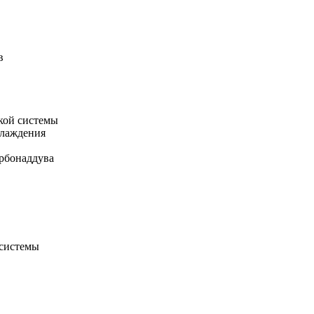
в
кой системы
хлаждения
рбонаддува
 системы