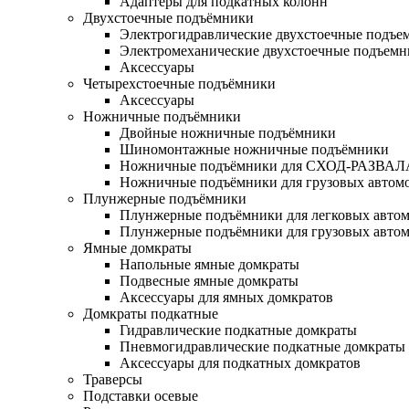
Адаптеры для подкатных колонн
Двухстоечные подъёмники
Электрогидравлические двухстоечные подъе
Электромеханические двухстоечные подъем
Аксессуары
Четырехстоечные подъёмники
Аксессуары
Ножничные подъёмники
Двойные ножничные подъёмники
Шиномонтажные ножничные подъёмники
Ножничные подъёмники для СХОД-РАЗВАЛ
Ножничные подъёмники для грузовых автом
Плунжерные подъёмники
Плунжерные подъёмники для легковых авто
Плунжерные подъёмники для грузовых авто
Ямные домкраты
Напольные ямные домкраты
Подвесные ямные домкраты
Аксессуары для ямных домкратов
Домкраты подкатные
Гидравлические подкатные домкраты
Пневмогидравлические подкатные домкраты
Аксессуары для подкатных домкратов
Траверсы
Подставки осевые