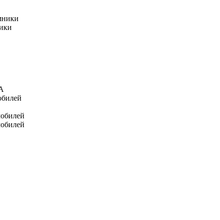
мники
ники
А
обилей
мобилей
мобилей