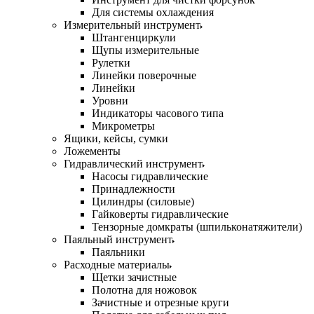
Для системы охлаждения
Измерительный инструмент
Штангенциркули
Щупы измерительные
Рулетки
Линейки поверочные
Линейки
Уровни
Индикаторы часового типа
Микрометры
Ящики, кейсы, сумки
Ложементы
Гидравлический инструмент
Насосы гидравлические
Принадлежности
Цилиндры (силовые)
Гайковерты гидравлические
Тензорные домкраты (шпильконатяжители)
Паяльный инструмент
Паяльники
Расходные материалы
Щетки зачистные
Полотна для ножовок
Зачистные и отрезные круги