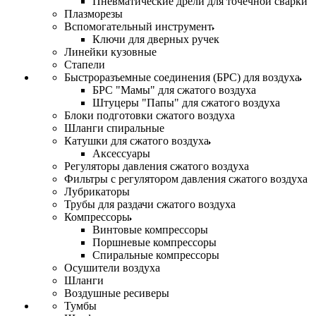
Пневматические дрели для точечной сварки
Плазморезы
Вспомогательный инструмент
Ключи для дверных ручек
Линейки кузовные
Стапели
Быстроразъемные соединения (БРС) для воздуха
БРС "Мамы" для сжатого воздуха
Штуцеры "Папы" для сжатого воздуха
Блоки подготовки сжатого воздуха
Шланги спиральные
Катушки для сжатого воздуха
Аксессуары
Регуляторы давления сжатого воздуха
Фильтры с регулятором давления сжатого воздуха
Лубрикаторы
Трубы для раздачи сжатого воздуха
Компрессоры
Винтовые компрессоры
Поршневые компрессоры
Спиральные компрессоры
Осушители воздуха
Шланги
Воздушные ресиверы
Тумбы