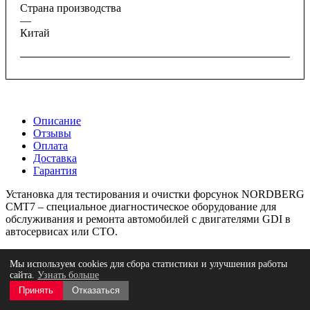
Страна производства
—
Китай
Описание
Отзывы
Оплата
Доставка
Гарантия
Установка для тестирования и очистки форсунок NORDBERG
CMT7 – специальное диагностическое оборудование для
обслуживания и ремонта автомобилей с двигателями GDI в
автосервисах или СТО.
ФУНКЦИОНАЛ
Мы используем cookies для сбора статистики и улучшения работы
сайта.
Узнать больше
Предназначена для диагностики, проверки и очистки
Принять
Отказаться
форсунок GDI (Gasoline Direct Injection - система прямого
впрыска топлива), которые используются в системах прямого