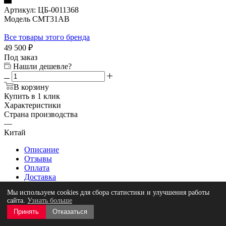
Артикул:
ЦБ-0011368
Модель CMT31AB
Все товары этого бренда
49 500
₽
Под заказ
Нашли дешевле?
В корзину
Купить в 1 клик
Характеристики
Страна производства
—
Китай
Описание
Отзывы
Оплата
Доставка
Гарантия
Мы используем cookies для сбора статистики и улучшения работы
сайта.
Узнать больше
Установка для тестирования и очистки форсунок NORDBERG
Принять
Отказаться
CMT31AB – специальное диагностическое оборудование для
обслуживания инжекторных систем бензиновых двигателей в