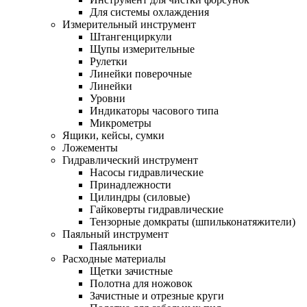
Для системы охлаждения
Измерительный инструмент
Штангенциркули
Щупы измерительные
Рулетки
Линейки поверочные
Линейки
Уровни
Индикаторы часового типа
Микрометры
Ящики, кейсы, сумки
Ложементы
Гидравлический инструмент
Насосы гидравлические
Принадлежности
Цилиндры (силовые)
Гайковерты гидравлические
Тензорные домкраты (шпильконатяжители)
Паяльный инструмент
Паяльники
Расходные материалы
Щетки зачистные
Полотна для ножовок
Зачистные и отрезные круги