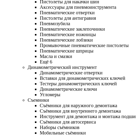
Пистолеты для накачки шин
Аксессуары для пневмоинструмента
Пневматические отвертки
Пистолеты для антигравия
Пневмозубила
Пневматические заклепочники
Пневматические ножницы
Пневматические лобзики
Промывочные пневматические пистолеты
Пневматические шприцы
Масла и смазки
Ещё 6
Динамометрический инструмент
Динамометрические отвертки
Вставки для динамометрических ключей
Тестеры динамометрических ключей
Динамометрические ключи
Угломеры
Съемники
Съёмники для наружного демонтажа
Съёмники для внутреннего демонтажа
Инструмент для демонтажа и монтажа подш
Съёмники для автосервиса
Наборы съёмников
Мобильные съёмники