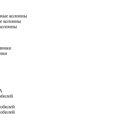
тные колонны
е колонны
 колонны
мники
ники
А
обилей
мобилей
мобилей