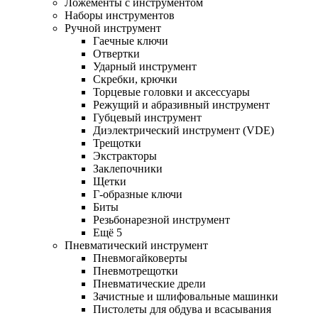
Ложементы с инструментом
Наборы инструментов
Ручной инструмент
Гаечные ключи
Отвертки
Ударный инструмент
Скребки, крючки
Торцевые головки и аксессуары
Режущий и абразивный инструмент
Губцевый инструмент
Диэлектрический инструмент (VDE)
Трещотки
Экстракторы
Заклепочники
Щетки
Г-образные ключи
Биты
Резьбонарезной инструмент
Ещё 5
Пневматический инструмент
Пневмогайковерты
Пневмотрещотки
Пневматические дрели
Зачистные и шлифовальные машинки
Пистолеты для обдува и всасывания