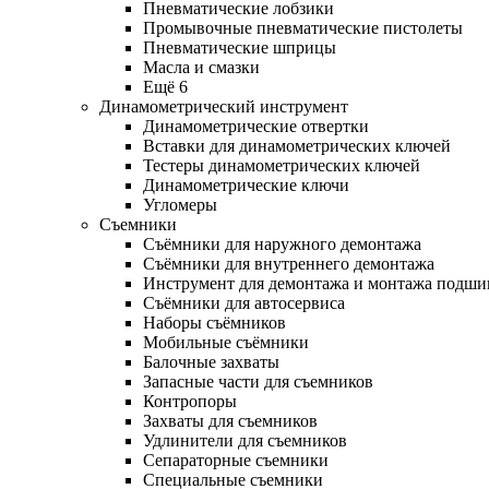
Пневматические лобзики
Промывочные пневматические пистолеты
Пневматические шприцы
Масла и смазки
Ещё 6
Динамометрический инструмент
Динамометрические отвертки
Вставки для динамометрических ключей
Тестеры динамометрических ключей
Динамометрические ключи
Угломеры
Съемники
Съёмники для наружного демонтажа
Съёмники для внутреннего демонтажа
Инструмент для демонтажа и монтажа подш
Съёмники для автосервиса
Наборы съёмников
Мобильные съёмники
Балочные захваты
Запасные части для съемников
Контропоры
Захваты для съемников
Удлинители для съемников
Сепараторные съемники
Специальные съемники