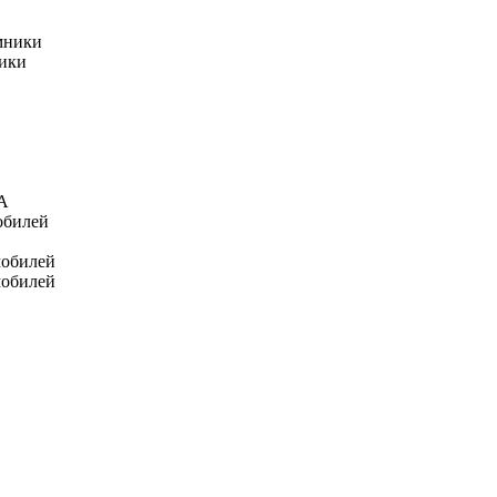
мники
ники
А
обилей
мобилей
мобилей