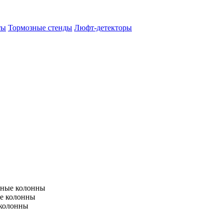
ты
Тормозные стенды
Люфт-детекторы
тные колонны
е колонны
 колонны