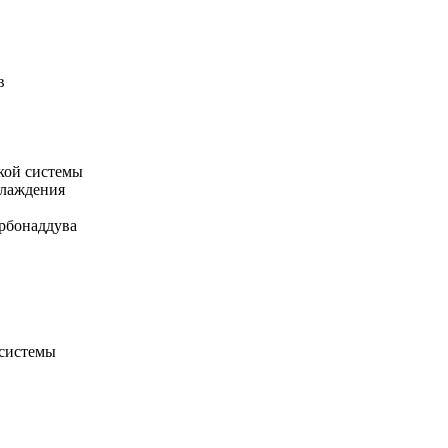
в
кой системы
хлаждения
рбонаддува
 системы