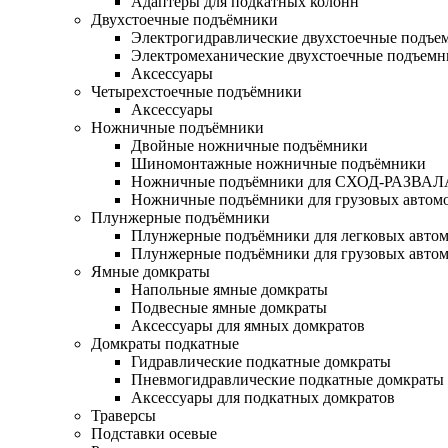
Адаптеры для подкатных колонн
Двухстоечные подъёмники
Электрогидравлические двухстоечные подъе
Электромеханические двухстоечные подъем
Аксессуары
Четырехстоечные подъёмники
Аксессуары
Ножничные подъёмники
Двойные ножничные подъёмники
Шиномонтажные ножничные подъёмники
Ножничные подъёмники для СХОД-РАЗВАЛ
Ножничные подъёмники для грузовых автом
Плунжерные подъёмники
Плунжерные подъёмники для легковых авто
Плунжерные подъёмники для грузовых авто
Ямные домкраты
Напольные ямные домкраты
Подвесные ямные домкраты
Аксессуары для ямных домкратов
Домкраты подкатные
Гидравлические подкатные домкраты
Пневмогидравлические подкатные домкраты
Аксессуары для подкатных домкратов
Траверсы
Подставки осевые