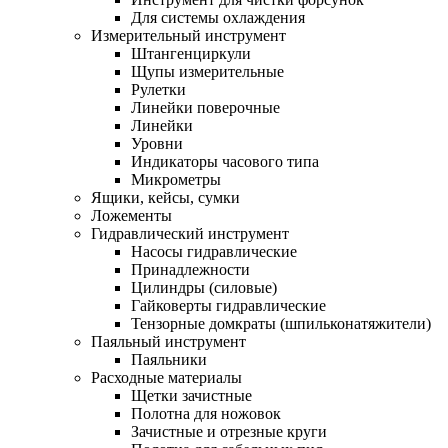
Для системы охлаждения
Измерительный инструмент
Штангенциркули
Щупы измерительные
Рулетки
Линейки поверочные
Линейки
Уровни
Индикаторы часового типа
Микрометры
Ящики, кейсы, сумки
Ложементы
Гидравлический инструмент
Насосы гидравлические
Принадлежности
Цилиндры (силовые)
Гайковерты гидравлические
Тензорные домкраты (шпильконатяжители)
Паяльный инструмент
Паяльники
Расходные материалы
Щетки зачистные
Полотна для ножовок
Зачистные и отрезные круги