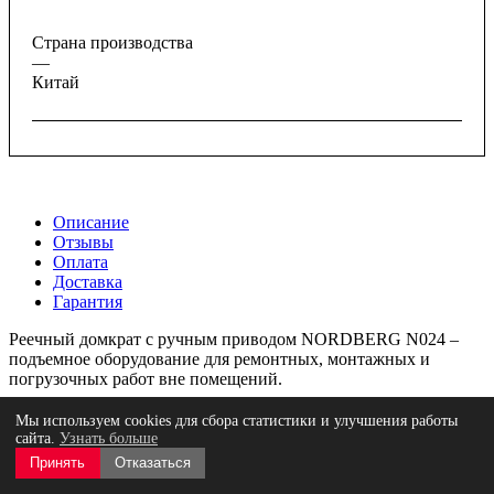
Страна производства
—
Китай
Описание
Отзывы
Оплата
Доставка
Гарантия
Реечный домкрат с ручным приводом NORDBERG N024 –
подъемное оборудование для ремонтных, монтажных и
погрузочных работ вне помещений.
ФУНКЦИОНАЛ
Мы используем cookies для сбора статистики и улучшения работы
сайта.
Узнать больше
Предназначен для поднятия автомобилей и грузов до 3,5 тонн.
Принять
Отказаться
В горизонтальном положении может быть использован в