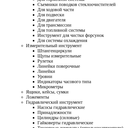
Съемники поводков стеклоочистителей
Для ходовой части
Для подвески
Для двигателя
Для трансмиссии
Для топливной системы
Инструмент для чистки форсунок
Для системы охлаждения
Измерительный инструмент
Штангенциркули
Щупы измерительные
Рулетки
Линейки поверочные
Линейки
Уровни
Индикаторы часового типа
Микрометры
Ящики, кейсы, сумки
Ложементы
Гидравлический инструмент
Насосы гидравлические
Принадлежности
Цилиндры (силовые)
Гайковерты гидравлические
Тензорные домкраты (шпильконатяжители)