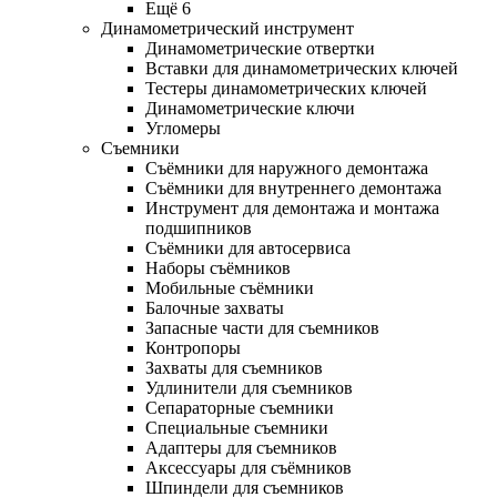
Ещё 6
Динамометрический инструмент
Динамометрические отвертки
Вставки для динамометрических ключей
Тестеры динамометрических ключей
Динамометрические ключи
Угломеры
Съемники
Съёмники для наружного демонтажа
Съёмники для внутреннего демонтажа
Инструмент для демонтажа и монтажа
подшипников
Съёмники для автосервиса
Наборы съёмников
Мобильные съёмники
Балочные захваты
Запасные части для съемников
Контропоры
Захваты для съемников
Удлинители для съемников
Сепараторные съемники
Специальные съемники
Адаптеры для съемников
Аксессуары для съёмников
Шпиндели для съемников