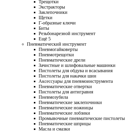
Трещотки
Экстракторы
Заклепочники
Щетки
Г-образные ключи
Биты
Резьбонарезной инструмент
Ещё 5
Пневматический инструмент
Пневмогайковерты
Пневмотрещотки
Пневматические дрели
Зачистные и шлифовальные машинки
Пистолеты для обдува и всасывания
Пистолеты для накачки шин
Аксессуары для пневмоинструмента
Пневматические отвертки
Пистолеты для антигравия
Пневмозубила
Пневматические заклепочники
Пневматические ножницы
Пневматические лобзики
Промывочные пневматические пистолеты
Пневматические шприцы
Масла и смазки