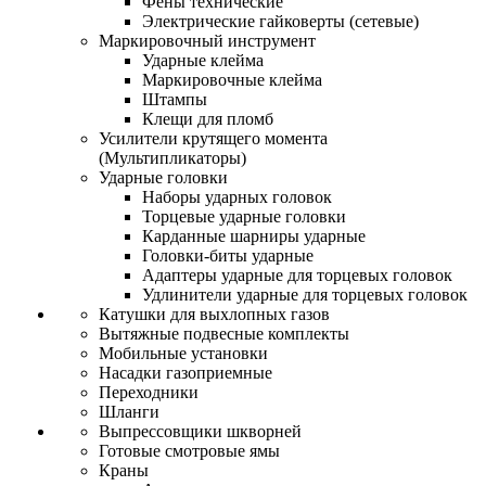
Фены технические
Электрические гайковерты (сетевые)
Маркировочный инструмент
Ударные клейма
Маркировочные клейма
Штампы
Клещи для пломб
Усилители крутящего момента
(Мультипликаторы)
Ударные головки
Наборы ударных головок
Торцевые ударные головки
Карданные шарниры ударные
Головки-биты ударные
Адаптеры ударные для торцевых головок
Удлинители ударные для торцевых головок
Катушки для выхлопных газов
Вытяжные подвесные комплекты
Мобильные установки
Насадки газоприемные
Переходники
Шланги
Выпрессовщики шкворней
Готовые смотровые ямы
Краны