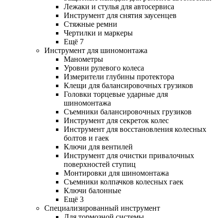
Лежаки и стулья для автосервиса
Инструмент для снятия заусенцев
Стяжные ремни
Чертилки и маркеры
Ещё 7
Инструмент для шиномонтажа
Манометры
Уровни рулевого колеса
Измерители глубины протектора
Клещи для балансировочных грузиков
Головки торцевые ударные для
шиномонтажа
Съемники балансировочных грузиков
Инструмент для секреток колес
Инструмент для восстановления колесных
болтов и гаек
Ключи для вентилей
Инструмент для очистки привалочных
поверхностей ступиц
Монтировки для шиномонтажа
Съемники колпачков колесных гаек
Ключи балонные
Ещё 3
Специализированный инструмент
Для тормозной системы