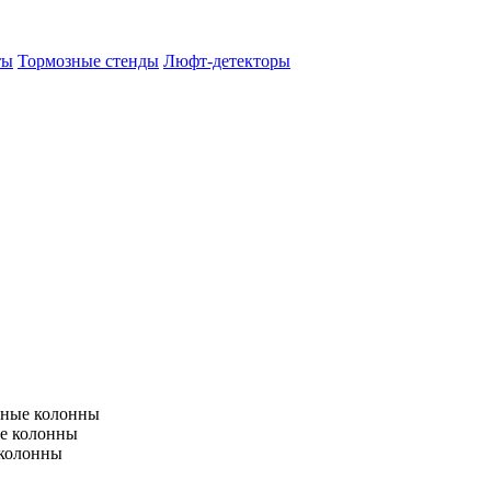
ты
Тормозные стенды
Люфт-детекторы
тные колонны
е колонны
 колонны