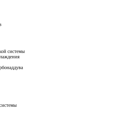
в
кой системы
хлаждения
рбонаддува
 системы