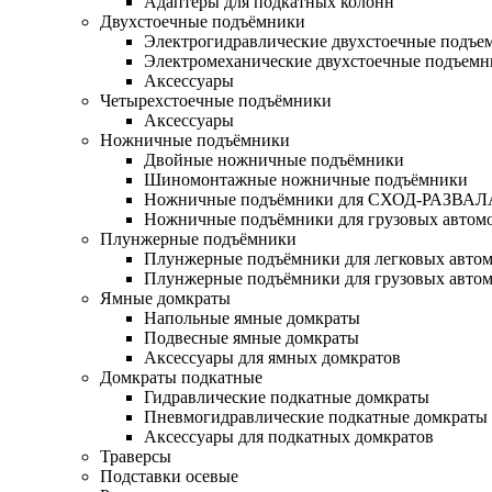
Адаптеры для подкатных колонн
Двухстоечные подъёмники
Электрогидравлические двухстоечные подъе
Электромеханические двухстоечные подъем
Аксессуары
Четырехстоечные подъёмники
Аксессуары
Ножничные подъёмники
Двойные ножничные подъёмники
Шиномонтажные ножничные подъёмники
Ножничные подъёмники для СХОД-РАЗВАЛ
Ножничные подъёмники для грузовых автом
Плунжерные подъёмники
Плунжерные подъёмники для легковых авто
Плунжерные подъёмники для грузовых авто
Ямные домкраты
Напольные ямные домкраты
Подвесные ямные домкраты
Аксессуары для ямных домкратов
Домкраты подкатные
Гидравлические подкатные домкраты
Пневмогидравлические подкатные домкраты
Аксессуары для подкатных домкратов
Траверсы
Подставки осевые