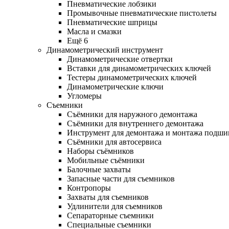
Пневматические лобзики
Промывочные пневматические пистолеты
Пневматические шприцы
Масла и смазки
Ещё 6
Динамометрический инструмент
Динамометрические отвертки
Вставки для динамометрических ключей
Тестеры динамометрических ключей
Динамометрические ключи
Угломеры
Съемники
Съёмники для наружного демонтажа
Съёмники для внутреннего демонтажа
Инструмент для демонтажа и монтажа подш
Съёмники для автосервиса
Наборы съёмников
Мобильные съёмники
Балочные захваты
Запасные части для съемников
Контропоры
Захваты для съемников
Удлинители для съемников
Сепараторные съемники
Специальные съемники