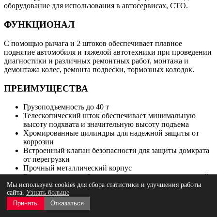
оборудование для использования в автосервисах, СТО.
ФУНКЦИОНАЛ
С помощью рычага и 2 штоков обеспечивает плавное
поднятие автомобиля и тяжелой автотехники при проведении
диагностики и различных ремонтных работ, монтажа и
демонтажа колес, ремонта подвески, тормозных колодок.
ПРЕИМУЩЕСТВА
Грузоподъемность до 40 т
Телескопический шток обеспечивает минимальную
высоту подхвата и значительную высоту подъема
Хромированные цилиндры для надежной защиты от
коррозии
Встроенный клапан безопасности для защиты домкрата
от перегрузки
Прочный металлический корпус
В комплект входят 2 металлические проставки высотой
Мы используем cookies для сбора статистики и улучшения работы
75 мм и 45 мм
сайта.
Узнать больше
УДОБСТВО ИСПОЛЬЗОВАНИЯ
Принять
Отказаться