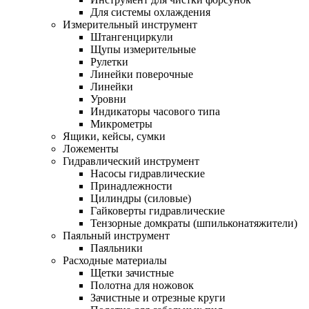
Для системы охлаждения
Измерительный инструмент
Штангенциркули
Щупы измерительные
Рулетки
Линейки поверочные
Линейки
Уровни
Индикаторы часового типа
Микрометры
Ящики, кейсы, сумки
Ложементы
Гидравлический инструмент
Насосы гидравлические
Принадлежности
Цилиндры (силовые)
Гайковерты гидравлические
Тензорные домкраты (шпильконатяжители)
Паяльный инструмент
Паяльники
Расходные материалы
Щетки зачистные
Полотна для ножовок
Зачистные и отрезные круги