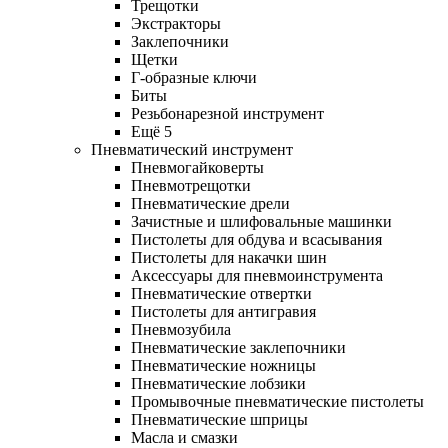
Трещотки
Экстракторы
Заклепочники
Щетки
Г-образные ключи
Биты
Резьбонарезной инструмент
Ещё 5
Пневматический инструмент
Пневмогайковерты
Пневмотрещотки
Пневматические дрели
Зачистные и шлифовальные машинки
Пистолеты для обдува и всасывания
Пистолеты для накачки шин
Аксессуары для пневмоинструмента
Пневматические отвертки
Пистолеты для антигравия
Пневмозубила
Пневматические заклепочники
Пневматические ножницы
Пневматические лобзики
Промывочные пневматические пистолеты
Пневматические шприцы
Масла и смазки