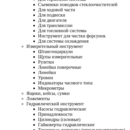
Съемники поводков стеклоочистителей
Для ходовой части
Для подвески
Для двигателя
Для трансмиссии
Для топливной системы
Инструмент для чистки форсунок
Для системы охлаждения
Измерительный инструмент
Штангенциркули
Щупы измерительные
Рулетки
Линейки поверочные
Линейки
Уровни
Индикаторы часового типа
Микрометры
Ящики, кейсы, сумки
Ложементы
Гидравлический инструмент
Насосы гидравлические
Принадлежности
Цилиндры (силовые)
Гайковерты гидравлические
Тензорные домкраты (шпильконатяжители)