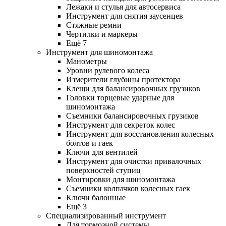
Лежаки и стулья для автосервиса
Инструмент для снятия заусенцев
Стяжные ремни
Чертилки и маркеры
Ещё 7
Инструмент для шиномонтажа
Манометры
Уровни рулевого колеса
Измерители глубины протектора
Клещи для балансировочных грузиков
Головки торцевые ударные для
шиномонтажа
Съемники балансировочных грузиков
Инструмент для секреток колес
Инструмент для восстановления колесных
болтов и гаек
Ключи для вентилей
Инструмент для очистки привалочных
поверхностей ступиц
Монтировки для шиномонтажа
Съемники колпачков колесных гаек
Ключи балонные
Ещё 3
Специализированный инструмент
Для тормозной системы