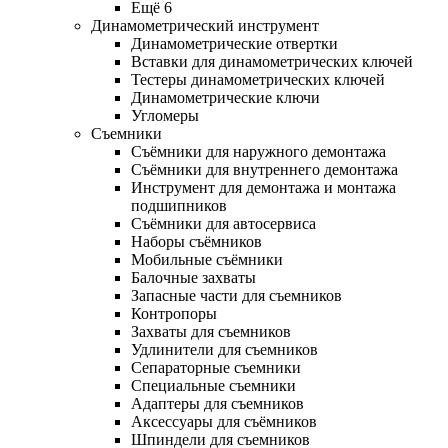
Ещё 6
Динамометрический инструмент
Динамометрические отвертки
Вставки для динамометрических ключей
Тестеры динамометрических ключей
Динамометрические ключи
Угломеры
Съемники
Съёмники для наружного демонтажа
Съёмники для внутреннего демонтажа
Инструмент для демонтажа и монтажа
подшипников
Съёмники для автосервиса
Наборы съёмников
Мобильные съёмники
Балочные захваты
Запасные части для съемников
Контропоры
Захваты для съемников
Удлинители для съемников
Сепараторные съемники
Специальные съемники
Адаптеры для съемников
Аксессуары для съёмников
Шпиндели для съемников