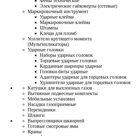
Фены технические
Электрические гайковерты (сетевые)
Маркировочный инструмент
Ударные клейма
Маркировочные клейма
Штампы
Клещи для пломб
Усилители крутящего момента
(Мультипликаторы)
Ударные головки
Наборы ударных головок
Торцевые ударные головки
Карданные шарниры ударные
Головки-биты ударные
Адаптеры ударные для торцевых головок
Удлинители ударные для торцевых головок
Катушки для выхлопных газов
Вытяжные подвесные комплекты
Мобильные установки
Насадки газоприемные
Переходники
Шланги
Выпрессовщики шкворней
Готовые смотровые ямы
Краны