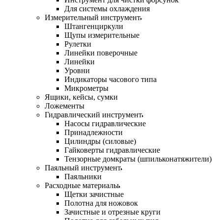
Для системы охлаждения
Измерительный инструмент
Штангенциркули
Щупы измерительные
Рулетки
Линейки поверочные
Линейки
Уровни
Индикаторы часового типа
Микрометры
Ящики, кейсы, сумки
Ложементы
Гидравлический инструмент
Насосы гидравлические
Принадлежности
Цилиндры (силовые)
Гайковерты гидравлические
Тензорные домкраты (шпильконатяжители)
Паяльный инструмент
Паяльники
Расходные материалы
Щетки зачистные
Полотна для ножовок
Зачистные и отрезные круги