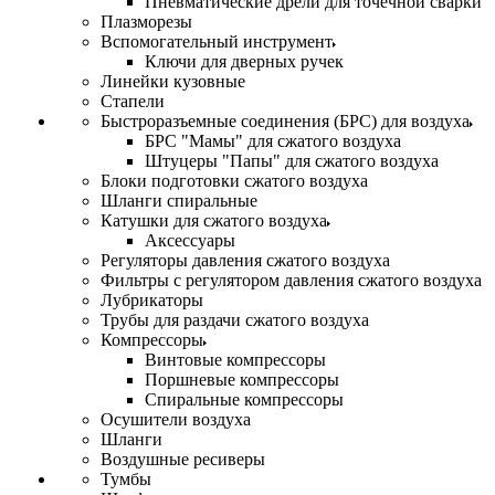
Пневматические дрели для точечной сварки
Плазморезы
Вспомогательный инструмент
Ключи для дверных ручек
Линейки кузовные
Стапели
Быстроразъемные соединения (БРС) для воздуха
БРС "Мамы" для сжатого воздуха
Штуцеры "Папы" для сжатого воздуха
Блоки подготовки сжатого воздуха
Шланги спиральные
Катушки для сжатого воздуха
Аксессуары
Регуляторы давления сжатого воздуха
Фильтры с регулятором давления сжатого воздуха
Лубрикаторы
Трубы для раздачи сжатого воздуха
Компрессоры
Винтовые компрессоры
Поршневые компрессоры
Спиральные компрессоры
Осушители воздуха
Шланги
Воздушные ресиверы
Тумбы