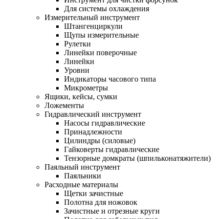
Для системы охлаждения
Измерительный инструмент
Штангенциркули
Щупы измерительные
Рулетки
Линейки поверочные
Линейки
Уровни
Индикаторы часового типа
Микрометры
Ящики, кейсы, сумки
Ложементы
Гидравлический инструмент
Насосы гидравлические
Принадлежности
Цилиндры (силовые)
Гайковерты гидравлические
Тензорные домкраты (шпильконатяжители)
Паяльный инструмент
Паяльники
Расходные материалы
Щетки зачистные
Полотна для ножовок
Зачистные и отрезные круги