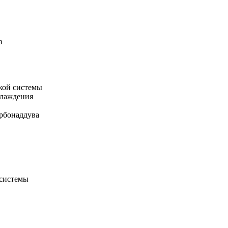
в
кой системы
хлаждения
рбонаддува
 системы