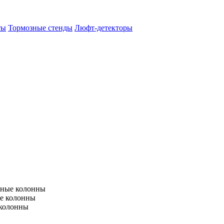
ты
Тормозные стенды
Люфт-детекторы
тные колонны
е колонны
 колонны