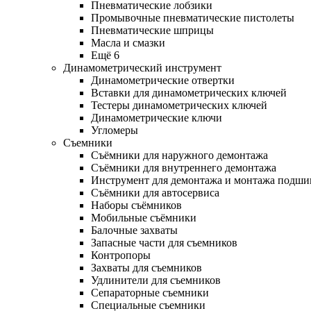
Пневматические лобзики
Промывочные пневматические пистолеты
Пневматические шприцы
Масла и смазки
Ещё 6
Динамометрический инструмент
Динамометрические отвертки
Вставки для динамометрических ключей
Тестеры динамометрических ключей
Динамометрические ключи
Угломеры
Съемники
Съёмники для наружного демонтажа
Съёмники для внутреннего демонтажа
Инструмент для демонтажа и монтажа подш
Съёмники для автосервиса
Наборы съёмников
Мобильные съёмники
Балочные захваты
Запасные части для съемников
Контропоры
Захваты для съемников
Удлинители для съемников
Сепараторные съемники
Специальные съемники