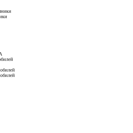
мники
ники
А
обилей
мобилей
мобилей