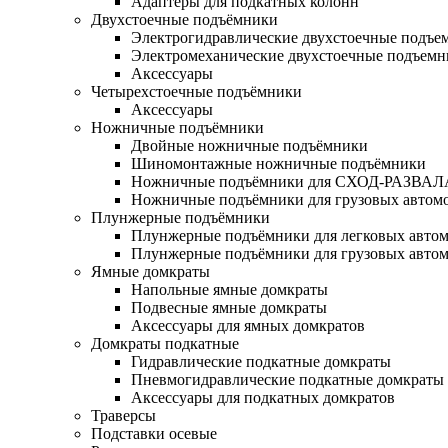
Адаптеры для подкатных колонн
Двухстоечные подъёмники
Электрогидравлические двухстоечные подъе
Электромеханические двухстоечные подъем
Аксессуары
Четырехстоечные подъёмники
Аксессуары
Ножничные подъёмники
Двойные ножничные подъёмники
Шиномонтажные ножничные подъёмники
Ножничные подъёмники для СХОД-РАЗВАЛ
Ножничные подъёмники для грузовых автом
Плунжерные подъёмники
Плунжерные подъёмники для легковых авто
Плунжерные подъёмники для грузовых авто
Ямные домкраты
Напольные ямные домкраты
Подвесные ямные домкраты
Аксессуары для ямных домкратов
Домкраты подкатные
Гидравлические подкатные домкраты
Пневмогидравлические подкатные домкраты
Аксессуары для подкатных домкратов
Траверсы
Подставки осевые