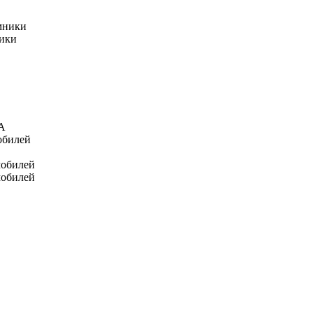
мники
ники
А
обилей
мобилей
мобилей