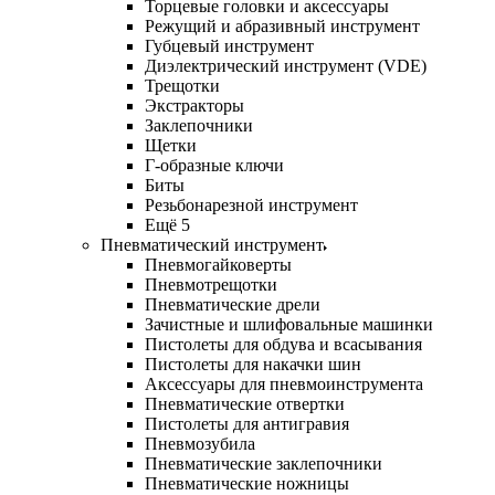
Торцевые головки и аксессуары
Режущий и абразивный инструмент
Губцевый инструмент
Диэлектрический инструмент (VDE)
Трещотки
Экстракторы
Заклепочники
Щетки
Г-образные ключи
Биты
Резьбонарезной инструмент
Ещё 5
Пневматический инструмент
Пневмогайковерты
Пневмотрещотки
Пневматические дрели
Зачистные и шлифовальные машинки
Пистолеты для обдува и всасывания
Пистолеты для накачки шин
Аксессуары для пневмоинструмента
Пневматические отвертки
Пистолеты для антигравия
Пневмозубила
Пневматические заклепочники
Пневматические ножницы