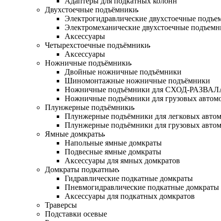
Адаптеры для подкатных колонн
Двухстоечные подъёмники
Электрогидравлические двухстоечные подъе
Электромеханические двухстоечные подъем
Аксессуары
Четырехстоечные подъёмники
Аксессуары
Ножничные подъёмники
Двойные ножничные подъёмники
Шиномонтажные ножничные подъёмники
Ножничные подъёмники для СХОД-РАЗВАЛ
Ножничные подъёмники для грузовых автом
Плунжерные подъёмники
Плунжерные подъёмники для легковых авто
Плунжерные подъёмники для грузовых авто
Ямные домкраты
Напольные ямные домкраты
Подвесные ямные домкраты
Аксессуары для ямных домкратов
Домкраты подкатные
Гидравлические подкатные домкраты
Пневмогидравлические подкатные домкраты
Аксессуары для подкатных домкратов
Траверсы
Подставки осевые