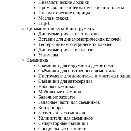
Пневматические лобзики
Промывочные пневматические пистолеты
Пневматические шприцы
Масла и смазки
Ещё 6
Динамометрический инструмент
Динамометрические отвертки
Вставки для динамометрических ключей
Тестеры динамометрических ключей
Динамометрические ключи
Угломеры
Съемники
Съёмники для наружного демонтажа
Съёмники для внутреннего демонтажа
Инструмент для демонтажа и монтажа подш
Съёмники для автосервиса
Наборы съёмников
Мобильные съёмники
Балочные захваты
Запасные части для съемников
Контропоры
Захваты для съемников
Удлинители для съемников
Сепараторные съемники
Специальные съемники