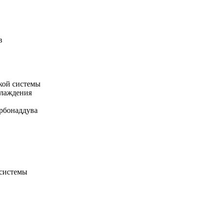
в
кой системы
хлаждения
рбонаддува
 системы