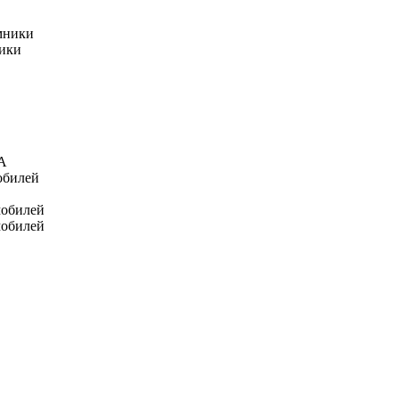
мники
ники
А
обилей
мобилей
мобилей