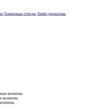
ты
Тормозные стенды
Люфт-детекторы
тные колонны
е колонны
 колонны