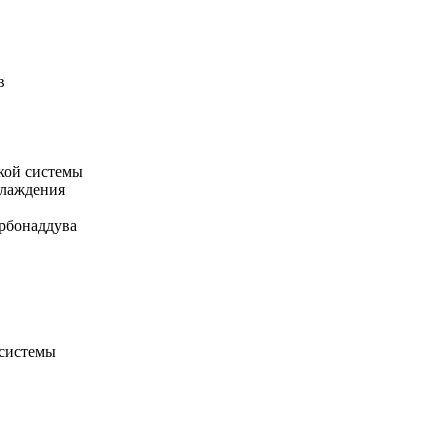
в
кой системы
хлаждения
рбонаддува
 системы