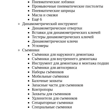
Пневматические лобзики
Промывочные пневматические пистолеты
Пневматические шприцы
Масла и смазки
Ещё 6
Динамометрический инструмент
Динамометрические отвертки
Вставки для динамометрических ключей
Тестеры динамометрических ключей
Динамометрические ключи
Угломеры
Съемники
Съёмники для наружного демонтажа
Съёмники для внутреннего демонтажа
Инструмент для демонтажа и монтажа подш
Съёмники для автосервиса
Наборы съёмников
Мобильные съёмники
Балочные захваты
Запасные части для съемников
Контропоры
Захваты для съемников
Удлинители для съемников
Сепараторные съемники
Специальные съемники