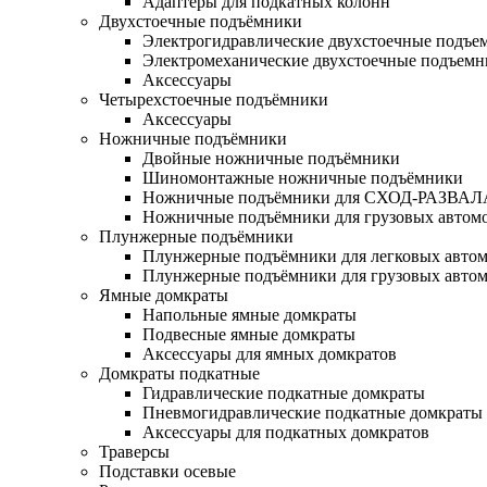
Адаптеры для подкатных колонн
Двухстоечные подъёмники
Электрогидравлические двухстоечные подъе
Электромеханические двухстоечные подъем
Аксессуары
Четырехстоечные подъёмники
Аксессуары
Ножничные подъёмники
Двойные ножничные подъёмники
Шиномонтажные ножничные подъёмники
Ножничные подъёмники для СХОД-РАЗВАЛ
Ножничные подъёмники для грузовых автом
Плунжерные подъёмники
Плунжерные подъёмники для легковых авто
Плунжерные подъёмники для грузовых авто
Ямные домкраты
Напольные ямные домкраты
Подвесные ямные домкраты
Аксессуары для ямных домкратов
Домкраты подкатные
Гидравлические подкатные домкраты
Пневмогидравлические подкатные домкраты
Аксессуары для подкатных домкратов
Траверсы
Подставки осевые