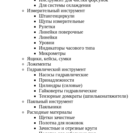
Для системы охлаждения
Измерительный инструмент
Штангенциркули
Щупы измерительные
Рулетки
Линейки поверочные
Линейки
Уровни
Индикаторы часового типа
Микрометры
Ящики, кейсы, сумки
Ложементы
Гидравлический инструмент
Насосы гидравлические
Принадлежности
Цилиндры (силовые)
Гайковерты гидравлические
Тензорные домкраты (шпильконатяжители)
Паяльный инструмент
Паяльники
Расходные материалы
Щетки зачистные
Полотна для ножовок
Зачистные и отрезные круги