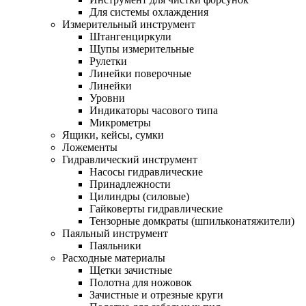
Для системы охлаждения
Измерительный инструмент
Штангенциркули
Щупы измерительные
Рулетки
Линейки поверочные
Линейки
Уровни
Индикаторы часового типа
Микрометры
Ящики, кейсы, сумки
Ложементы
Гидравлический инструмент
Насосы гидравлические
Принадлежности
Цилиндры (силовые)
Гайковерты гидравлические
Тензорные домкраты (шпильконатяжители)
Паяльный инструмент
Паяльники
Расходные материалы
Щетки зачистные
Полотна для ножовок
Зачистные и отрезные круги