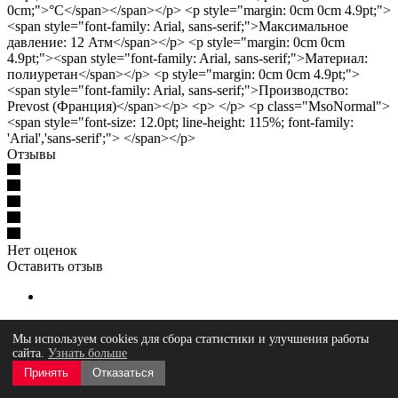
0cm;">°С</span></span></p> <p style="margin: 0cm 0cm 4.9pt;">
<span style="font-family: Arial, sans-serif;">Максимальное
давление: 12 Атм</span></p> <p style="margin: 0cm 0cm
4.9pt;"><span style="font-family: Arial, sans-serif;">Материал:
полиуретан</span></p> <p style="margin: 0cm 0cm 4.9pt;">
<span style="font-family: Arial, sans-serif;">Производство:
Prevost (Франция)</span></p> <p> </p> <p class="MsoNormal">
<span style="font-size: 12.0pt; line-height: 115%; font-family:
'Arial','sans-serif';"> </span></p>
Отзывы
Нет оценок
Оставить отзыв
Загрузка отзывов...
Мы используем cookies для сбора статистики и улучшения работы
сайта.
Узнать больше
Для юридических лиц и ИП
Принять
Отказаться
Мы работаем по безналичному расчету. После оформления