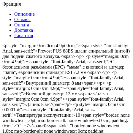
Франция
Описание
Отзывы
Оплата
Доставка
Гарантия
<p style="margin: 0cm 0cm 4.9pt 0cm;"><span style="font-family:
Arial, sans-serif;">Prevost PUS 88ES шланг спиральный (витой)
для подачи сжатого воздуха.</span></p> <p style="margin: 0cm
0cm 4.9pt;"><span style="font-family: Arial, sans-serif;">С
безопасными разъёмами (БРС) "мама" с кнопкой и штуцер
"папа", европейский стандарт ESI 7.2 мм</span></p> <p
style="margin: 0cm 0cm 4.9pt;"><span style="font-family: Arial,
sans-serif;">Внутренний диаметр: 8 мм</span></p> <p
style="margin: 0cm 0cm 4.9pt;"><span style="font-family: Arial,
sans-serif;">Внешний диаметр: 12 мм</span></p> <p
style="margin: 0cm 0cm 4.9pt;"><span style="font-family: Arial,
sans-serif;">Длина: 8 м</span></p> <p style="margin: 0cm 0cm
0.0001pt;"><span style="font-family: Arial, sans-
serif;">Температура эксплуатации: -10<span style="border: none
windowtext 1.0pt; mso-border-alt: none windowtext 0cm; padding:
0cm;">°С +7</span>0<span style="border: none windowtext
1.0pt; mso-border-alt: none windowtext 0cm; padding: