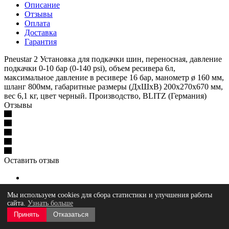
Описание
Отзывы
Оплата
Доставка
Гарантия
Pneustar 2 Установка для подкачки шин, переносная, давление
подкачки 0-10 бар (0-140 psi), объем ресивера 6л,
максимальное давление в ресивере 16 бар, манометр ø 160 мм,
шланг 800мм, габаритные размеры (ДхШхВ) 200х270х670 мм,
вес 6,1 кг, цвет черный. Производство, BLITZ (Германия)
Отзывы
Оставить отзыв
Загрузка отзывов...
Мы используем cookies для сбора статистики и улучшения работы
сайта.
Узнать больше
Принять
Отказаться
Для юридических лиц и ИП