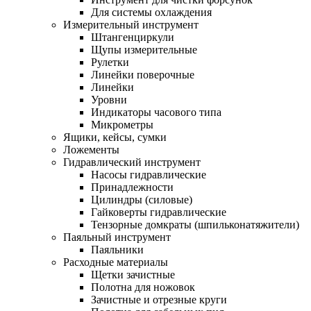
Для системы охлаждения
Измерительный инструмент
Штангенциркули
Щупы измерительные
Рулетки
Линейки поверочные
Линейки
Уровни
Индикаторы часового типа
Микрометры
Ящики, кейсы, сумки
Ложементы
Гидравлический инструмент
Насосы гидравлические
Принадлежности
Цилиндры (силовые)
Гайковерты гидравлические
Тензорные домкраты (шпильконатяжители)
Паяльный инструмент
Паяльники
Расходные материалы
Щетки зачистные
Полотна для ножовок
Зачистные и отрезные круги