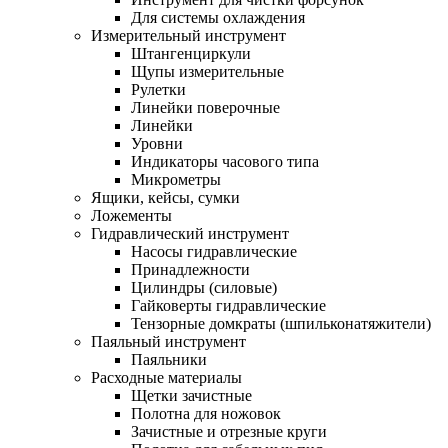
Для системы охлаждения
Измерительный инструмент
Штангенциркули
Щупы измерительные
Рулетки
Линейки поверочные
Линейки
Уровни
Индикаторы часового типа
Микрометры
Ящики, кейсы, сумки
Ложементы
Гидравлический инструмент
Насосы гидравлические
Принадлежности
Цилиндры (силовые)
Гайковерты гидравлические
Тензорные домкраты (шпильконатяжители)
Паяльный инструмент
Паяльники
Расходные материалы
Щетки зачистные
Полотна для ножовок
Зачистные и отрезные круги