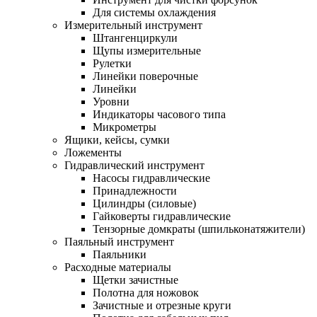
Для системы охлаждения
Измерительный инструмент
Штангенциркули
Щупы измерительные
Рулетки
Линейки поверочные
Линейки
Уровни
Индикаторы часового типа
Микрометры
Ящики, кейсы, сумки
Ложементы
Гидравлический инструмент
Насосы гидравлические
Принадлежности
Цилиндры (силовые)
Гайковерты гидравлические
Тензорные домкраты (шпильконатяжители)
Паяльный инструмент
Паяльники
Расходные материалы
Щетки зачистные
Полотна для ножовок
Зачистные и отрезные круги