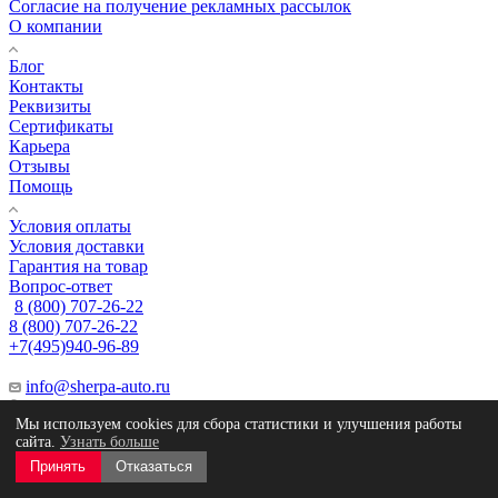
Согласие на получение рекламных рассылок
О компании
Блог
Контакты
Реквизиты
Сертификаты
Карьера
Отзывы
Помощь
Условия оплаты
Условия доставки
Гарантия на товар
Вопрос-ответ
8 (800) 707-26-22
8 (800) 707-26-22
+7(495)940-96-89
info@sherpa-auto.ru
г. Котельники, ул. Сосновая, д.5, помещ. 3.
Мы используем cookies для сбора статистики и улучшения работы
сайта.
Узнать больше
2025 ©
www.mobit.ru
Created by
Принять
Отказаться
Вся информация на сайте носит справочный характер и не является публичной
офертой.