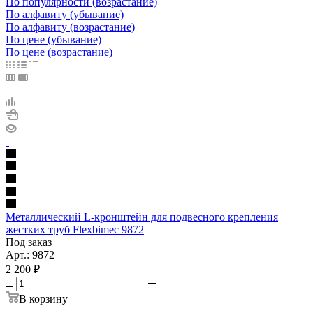
По популярности (возрастание)
По алфавиту (убывание)
По алфавиту (возрастание)
По цене (убывание)
По цене (возрастание)
Металлический L-кронштейн для подвесного крепления
жестких труб Flexbimec 9872
Под заказ
Арт.: 9872
2 200
₽
В корзину