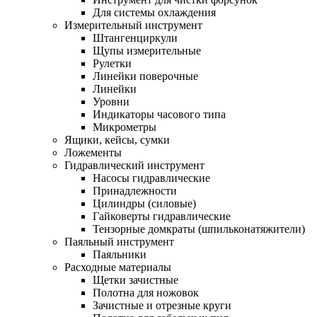
Для системы охлаждения
Измерительный инструмент
Штангенциркули
Щупы измерительные
Рулетки
Линейки поверочные
Линейки
Уровни
Индикаторы часового типа
Микрометры
Ящики, кейсы, сумки
Ложементы
Гидравлический инструмент
Насосы гидравлические
Принадлежности
Цилиндры (силовые)
Гайковерты гидравлические
Тензорные домкраты (шпильконатяжители)
Паяльный инструмент
Паяльники
Расходные материалы
Щетки зачистные
Полотна для ножовок
Зачистные и отрезные круги