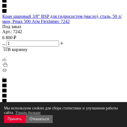
Кран шаровый 3/8" BSP для гидросистем (масло), сталь, 50 л/
мин, Pmax 500 Атм Flexbimec 7242
Под заказ
Арт.: 7242
6 800
₽
В корзину
Кран шаровый 1/2" BSP для гидросистем (масло), сталь, 80 л/
Мы используем cookies для сбора статистики и улучшения работы
мин, Pmax 500 Атм Flexbimec 7241
сайта.
Узнать больше
Под заказ
Принять
Отказаться
Арт.: 7241