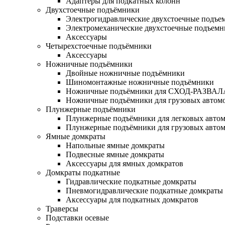
Адаптеры для подкатных колонн
Двухстоечные подъёмники
Электрогидравлические двухстоечные подъе
Электромеханические двухстоечные подъем
Аксессуары
Четырехстоечные подъёмники
Аксессуары
Ножничные подъёмники
Двойные ножничные подъёмники
Шиномонтажные ножничные подъёмники
Ножничные подъёмники для СХОД-РАЗВАЛ
Ножничные подъёмники для грузовых автом
Плунжерные подъёмники
Плунжерные подъёмники для легковых авто
Плунжерные подъёмники для грузовых авто
Ямные домкраты
Напольные ямные домкраты
Подвесные ямные домкраты
Аксессуары для ямных домкратов
Домкраты подкатные
Гидравлические подкатные домкраты
Пневмогидравлические подкатные домкраты
Аксессуары для подкатных домкратов
Траверсы
Подставки осевые