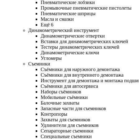
Пневматические лобзики
Промывочные пневматические пистолеты
Пневматические шприцы
Масла и смазки
Ещё 6
Динамометрический инструмент
Динамометрические отвертки
Вставки для динамометрических ключей
Тестеры динамометрических ключей
Динамометрические ключи
Угломеры
Съемники
Съёмники для наружного демонтажа
Съёмники для внутреннего демонтажа
Инструмент для демонтажа и монтажа подш
Съёмники для автосервиса
Наборы съёмников
Мобильные съёмники
Балочные захваты
Запасные части для съемников
Контропоры
Захваты для съемников
Удлинители для съемников
Сепараторные съемники
Специальные съемники