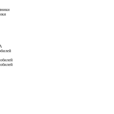
мники
ники
А
обилей
мобилей
мобилей