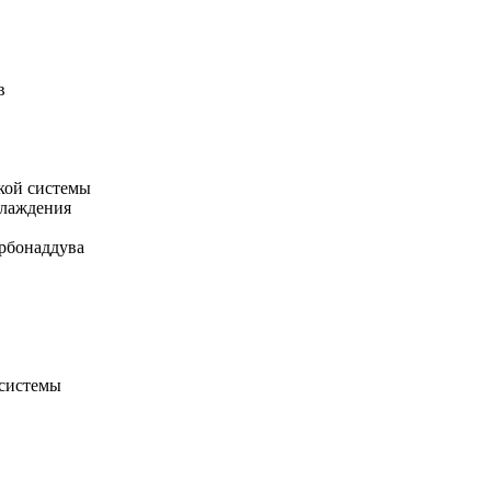
в
кой системы
хлаждения
рбонаддува
 системы