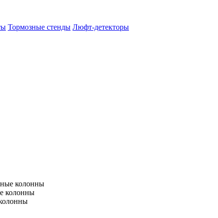
ты
Тормозные стенды
Люфт-детекторы
тные колонны
е колонны
 колонны