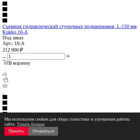
Съемник гидравлический ступичных подшипников, L-150 мм
Kukko 10-A
Под заказ
Арт.: 10-A
212 900
₽
В корзину
Мы используем cookies для сбора статистики и улучшения работы
сайта.
Узнать больше
Съемник гидравлический ступичных подшипников, L-150 мм
Kukko 10-G
Принять
Отказаться
Под заказ