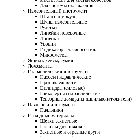
Для системы охлаждения
Измерительный инструмент
Штангенциркули
Щупы измерительные
Рулетки
Линейки поверочные
Линейки
Уровни
Индикаторы часового типа
Микрометры
Ящики, кейсы, сумки
Ложементы
Гидравлический инструмент
Насосы гидравлические
Принадлежности
Цилиндры (силовые)
Гайковерты гидравлические
Тензорные домкраты (шпильконатяжители)
Паяльный инструмент
Паяльники
Расходные материалы
Щетки зачистные
Полотна для ножовок
Зачистные и отрезные круги