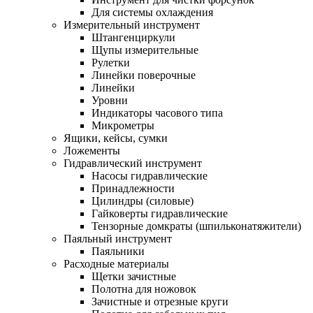
Для системы охлаждения
Измерительный инструмент
Штангенциркули
Щупы измерительные
Рулетки
Линейки поверочные
Линейки
Уровни
Индикаторы часового типа
Микрометры
Ящики, кейсы, сумки
Ложементы
Гидравлический инструмент
Насосы гидравлические
Принадлежности
Цилиндры (силовые)
Гайковерты гидравлические
Тензорные домкраты (шпильконатяжители)
Паяльный инструмент
Паяльники
Расходные материалы
Щетки зачистные
Полотна для ножовок
Зачистные и отрезные круги