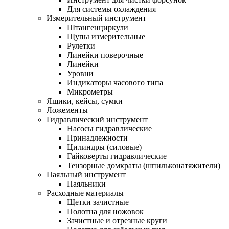
Для системы охлаждения
Измерительный инструмент
Штангенциркули
Щупы измерительные
Рулетки
Линейки поверочные
Линейки
Уровни
Индикаторы часового типа
Микрометры
Ящики, кейсы, сумки
Ложементы
Гидравлический инструмент
Насосы гидравлические
Принадлежности
Цилиндры (силовые)
Гайковерты гидравлические
Тензорные домкраты (шпильконатяжители)
Паяльный инструмент
Паяльники
Расходные материалы
Щетки зачистные
Полотна для ножовок
Зачистные и отрезные круги