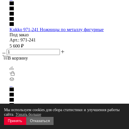
Kukko 971-241 Ножницы по металлу фигурные
Под заказ
Арт.: 971-241
5 600
₽
В корзину
Мы используем cookies для сбора статистики и улучшения работы
сайта.
Узнать больше
Kukko 971-240 Ножницы по металлу фигурные
Под заказ
Принять
Отказаться
Арт.: 971-240