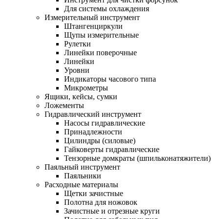
Для системы охлаждения
Измерительный инструмент
Штангенциркули
Щупы измерительные
Рулетки
Линейки поверочные
Линейки
Уровни
Индикаторы часового типа
Микрометры
Ящики, кейсы, сумки
Ложементы
Гидравлический инструмент
Насосы гидравлические
Принадлежности
Цилиндры (силовые)
Гайковерты гидравлические
Тензорные домкраты (шпильконатяжители)
Паяльный инструмент
Паяльники
Расходные материалы
Щетки зачистные
Полотна для ножовок
Зачистные и отрезные круги