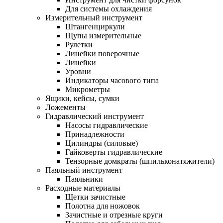
Для системы охлаждения
Измерительный инструмент
Штангенциркули
Щупы измерительные
Рулетки
Линейки поверочные
Линейки
Уровни
Индикаторы часового типа
Микрометры
Ящики, кейсы, сумки
Ложементы
Гидравлический инструмент
Насосы гидравлические
Принадлежности
Цилиндры (силовые)
Гайковерты гидравлические
Тензорные домкраты (шпильконатяжители)
Паяльный инструмент
Паяльники
Расходные материалы
Щетки зачистные
Полотна для ножовок
Зачистные и отрезные круги