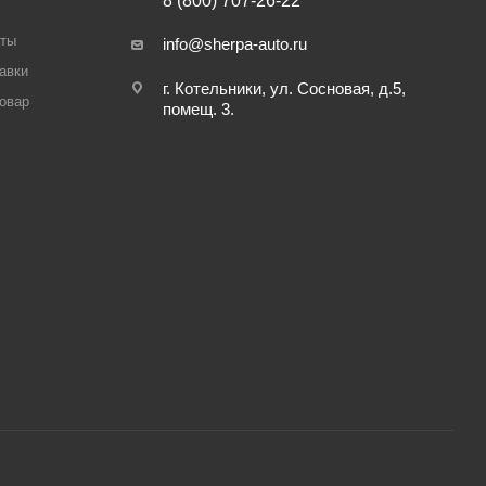
8 (800) 707-26-22
аты
info@sherpa-auto.ru
авки
г. Котельники, ул. Сосновая, д.5,
товар
помещ. 3.