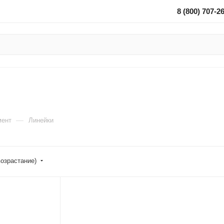
8 (800) 707-2
—
мент
Линейки
возрастание)