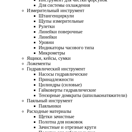
Для системы охлаждения
Измерительный инструмент
Штангенциркули
Щупы измерительные
Рулетки
Линейки поверочные
Линейки
Уровни
Индикаторы часового типа
Микрометры
Ящики, кейсы, сумки
Ложементы
Гидравлический инструмент
Насосы гидравлические
Принадлежности
Цилиндры (силовые)
Гайковерты гидравлические
Тензорные домкраты (шпильконатяжители)
Паяльный инструмент
Паяльники
Расходные материалы
Щетки зачистные
Полотна для ножовок
Зачистные и отрезные круги