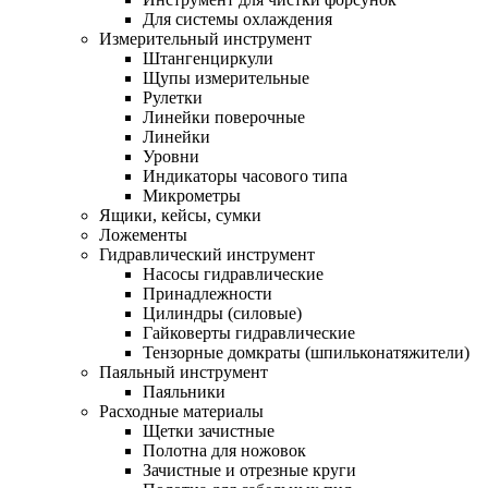
Для системы охлаждения
Измерительный инструмент
Штангенциркули
Щупы измерительные
Рулетки
Линейки поверочные
Линейки
Уровни
Индикаторы часового типа
Микрометры
Ящики, кейсы, сумки
Ложементы
Гидравлический инструмент
Насосы гидравлические
Принадлежности
Цилиндры (силовые)
Гайковерты гидравлические
Тензорные домкраты (шпильконатяжители)
Паяльный инструмент
Паяльники
Расходные материалы
Щетки зачистные
Полотна для ножовок
Зачистные и отрезные круги