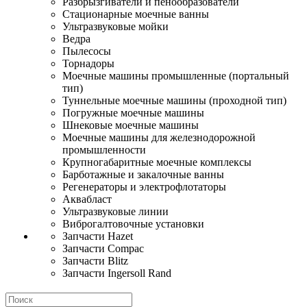
Разбрызгиватели и пенообразователи
Стационарные моечные ванны
Ультразвуковые мойки
Ведра
Пылесосы
Торнадоры
Моечные машины промышленные (портальный
тип)
Туннельные моечные машины (проходной тип)
Погружные моечные машины
Шнековые моечные машины
Моечные машины для железнодорожной
промышленности
Крупногабаритные моечные комплексы
Барботажные и закалочные ванны
Регенераторы и электрофлотаторы
Аквабласт
Ультразвуковые линии
Виброгалтовочные установки
Запчасти Hazet
Запчасти Compac
Запчасти Blitz
Запчасти Ingersoll Rand