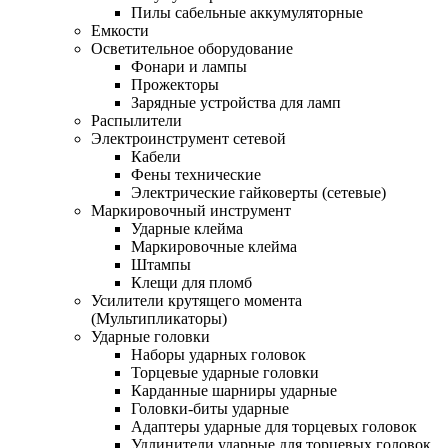
Пилы сабельные аккумуляторные
Емкости
Осветительное оборудование
Фонари и лампы
Прожекторы
Зарядные устройства для ламп
Распылители
Электроинструмент сетевой
Кабели
Фены технические
Электрические гайковерты (сетевые)
Маркировочный инструмент
Ударные клейма
Маркировочные клейма
Штампы
Клещи для пломб
Усилители крутящего момента
(Мультипликаторы)
Ударные головки
Наборы ударных головок
Торцевые ударные головки
Карданные шарниры ударные
Головки-биты ударные
Адаптеры ударные для торцевых головок
Удлинители ударные для торцевых головок