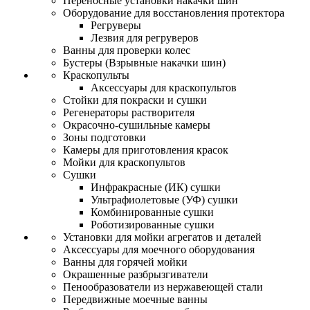
Переносные установки накачки шин
Оборудование для восстановления протектора
Регруверы
Лезвия для регруверов
Ванны для проверки колес
Бустеры (Взрывные накачки шин)
Краскопульты
Аксессуары для краскопультов
Стойки для покраски и сушки
Регенераторы растворителя
Окрасочно-сушильные камеры
Зоны подготовки
Камеры для приготовления красок
Мойки для краскопультов
Сушки
Инфракрасные (ИК) сушки
Ультрафиолетовые (УФ) сушки
Комбинированные сушки
Роботизированные сушки
Установки для мойки агрегатов и деталей
Аксессуары для моечного оборудования
Ванны для горячей мойки
Окрашенные разбрызгиватели
Пенообразователи из нержавеющей стали
Передвижные моечные ванны