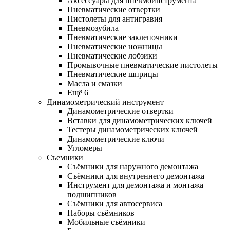
Аксессуары для пневмоинструмента
Пневматические отвертки
Пистолеты для антигравия
Пневмозубила
Пневматические заклепочники
Пневматические ножницы
Пневматические лобзики
Промывочные пневматические пистолеты
Пневматические шприцы
Масла и смазки
Ещё 6
Динамометрический инструмент
Динамометрические отвертки
Вставки для динамометрических ключей
Тестеры динамометрических ключей
Динамометрические ключи
Угломеры
Съемники
Съёмники для наружного демонтажа
Съёмники для внутреннего демонтажа
Инструмент для демонтажа и монтажа
подшипников
Съёмники для автосервиса
Наборы съёмников
Мобильные съёмники