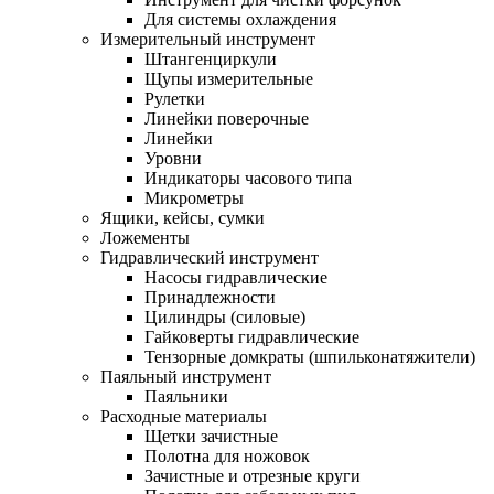
Для системы охлаждения
Измерительный инструмент
Штангенциркули
Щупы измерительные
Рулетки
Линейки поверочные
Линейки
Уровни
Индикаторы часового типа
Микрометры
Ящики, кейсы, сумки
Ложементы
Гидравлический инструмент
Насосы гидравлические
Принадлежности
Цилиндры (силовые)
Гайковерты гидравлические
Тензорные домкраты (шпильконатяжители)
Паяльный инструмент
Паяльники
Расходные материалы
Щетки зачистные
Полотна для ножовок
Зачистные и отрезные круги