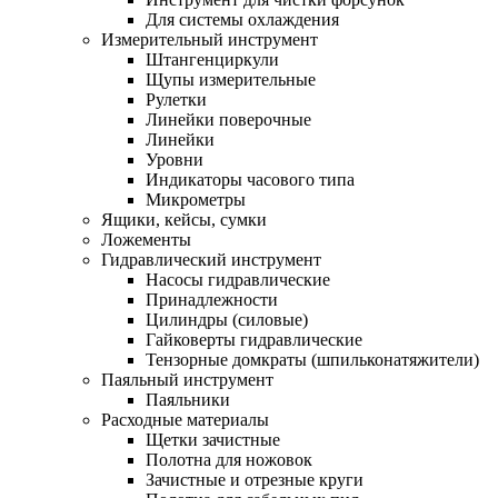
Для системы охлаждения
Измерительный инструмент
Штангенциркули
Щупы измерительные
Рулетки
Линейки поверочные
Линейки
Уровни
Индикаторы часового типа
Микрометры
Ящики, кейсы, сумки
Ложементы
Гидравлический инструмент
Насосы гидравлические
Принадлежности
Цилиндры (силовые)
Гайковерты гидравлические
Тензорные домкраты (шпильконатяжители)
Паяльный инструмент
Паяльники
Расходные материалы
Щетки зачистные
Полотна для ножовок
Зачистные и отрезные круги