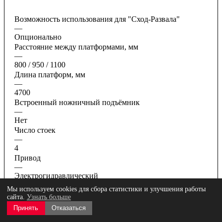
Возможность использования для "Сход-Развала"
—
Опционально
Расстояние между платформами, мм
—
800 / 950 / 1100
Длина платформ, мм
—
4700
Встроенный ножничный подъёмник
—
Нет
Число стоек
—
4
Привод
—
Электрогидравлический
Мы используем cookies для сбора статистики и улучшения работы
Все характеристики
сайта.
Узнать больше
Принять
Отказаться