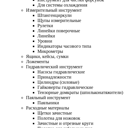
Для системы охлаждения
Измерительный инструмент
Штангенциркули
Щупы измерительные
Рулетки
Линейки поверочные
Линейки
Уровни
Индикаторы часового типа
Микрометры
Ящики, кейсы, сумки
Ложементы
Гидравлический инструмент
Насосы гидравлические
Принадлежности
Цилиндры (силовые)
Гайковерты гидравлические
Тензорные домкраты (шпильконатяжители)
Паяльный инструмент
Паяльники
Расходные материалы
Щетки зачистные
Полотна для ножовок
Зачистные и отрезные круги