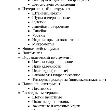
Для системы охлаждения
Измерительный инструмент
Штангенциркули
Щупы измерительные
Рулетки
Линейки поверочные
Линейки
Уровни
Индикаторы часового типа
Микрометры
Ящики, кейсы, сумки
Ложементы
Гидравлический инструмент
Насосы гидравлические
Принадлежности
Цилиндры (силовые)
Гайковерты гидравлические
Тензорные домкраты (шпильконатяжители)
Паяльный инструмент
Паяльники
Расходные материалы
Щетки зачистные
Полотна для ножовок
Зачистные и отрезные круги