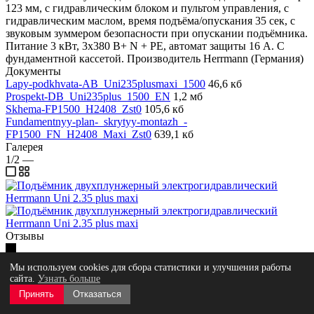
123 мм, с гидравлическим блоком и пультом управления, с
гидравлическим маслом, время подъёма/опускания 35 сек, с
звуковым зуммером безопасности при опускании подъёмника.
Питание 3 кВт, 3х380 В+ N + PE, автомат защиты 16 А. С
фундаментной кассетой. Производитель Herrmann (Германия)
Документы
Lapy-podkhvata-AB_Uni235plusmaxi_1500
46,6 кб
Prospekt-DB_Uni235plus_1500_EN
1,2 мб
Skhema-FP1500_H2408_Zst0
105,6 кб
Fundamentnyy-plan-_skrytyy-montazh_-
FP1500_FN_H2408_Maxi_Zst0
639,1 кб
Галерея
1/2
—
Отзывы
Мы используем cookies для сбора статистики и улучшения работы
сайта.
Узнать больше
Принять
Отказаться
Нет оценок