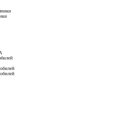
мники
ники
А
обилей
мобилей
мобилей