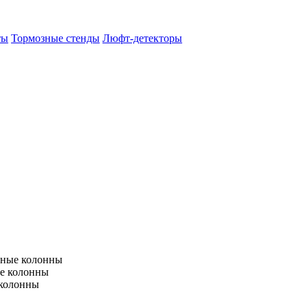
ты
Тормозные стенды
Люфт-детекторы
тные колонны
е колонны
 колонны