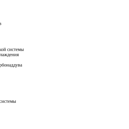
в
кой системы
хлаждения
рбонаддува
 системы