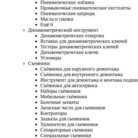
Пневматические лобзики
Промывочные пневматические пистолеты
Пневматические шприцы
Масла и смазки
Ещё 6
Динамометрический инструмент
Динамометрические отвертки
Вставки для динамометрических ключей
Тестеры динамометрических ключей
Динамометрические ключи
Угломеры
Съемники
Съёмники для наружного демонтажа
Съёмники для внутреннего демонтажа
Инструмент для демонтажа и монтажа подш
Съёмники для автосервиса
Наборы съёмников
Мобильные съёмники
Балочные захваты
Запасные части для съемников
Контропоры
Захваты для съемников
Удлинители для съемников
Сепараторные съемники
Специальные съемники