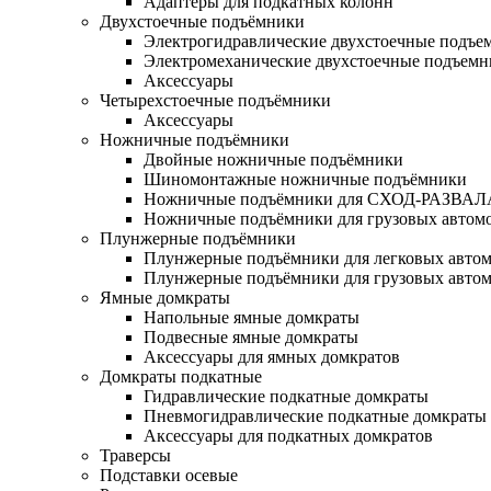
Адаптеры для подкатных колонн
Двухстоечные подъёмники
Электрогидравлические двухстоечные подъе
Электромеханические двухстоечные подъем
Аксессуары
Четырехстоечные подъёмники
Аксессуары
Ножничные подъёмники
Двойные ножничные подъёмники
Шиномонтажные ножничные подъёмники
Ножничные подъёмники для СХОД-РАЗВАЛ
Ножничные подъёмники для грузовых автом
Плунжерные подъёмники
Плунжерные подъёмники для легковых авто
Плунжерные подъёмники для грузовых авто
Ямные домкраты
Напольные ямные домкраты
Подвесные ямные домкраты
Аксессуары для ямных домкратов
Домкраты подкатные
Гидравлические подкатные домкраты
Пневмогидравлические подкатные домкраты
Аксессуары для подкатных домкратов
Траверсы
Подставки осевые