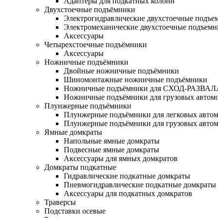
Адаптеры для подкатных колонн
Двухстоечные подъёмники
Электрогидравлические двухстоечные подъе
Электромеханические двухстоечные подъем
Аксессуары
Четырехстоечные подъёмники
Аксессуары
Ножничные подъёмники
Двойные ножничные подъёмники
Шиномонтажные ножничные подъёмники
Ножничные подъёмники для СХОД-РАЗВАЛ
Ножничные подъёмники для грузовых автом
Плунжерные подъёмники
Плунжерные подъёмники для легковых авто
Плунжерные подъёмники для грузовых авто
Ямные домкраты
Напольные ямные домкраты
Подвесные ямные домкраты
Аксессуары для ямных домкратов
Домкраты подкатные
Гидравлические подкатные домкраты
Пневмогидравлические подкатные домкраты
Аксессуары для подкатных домкратов
Траверсы
Подставки осевые