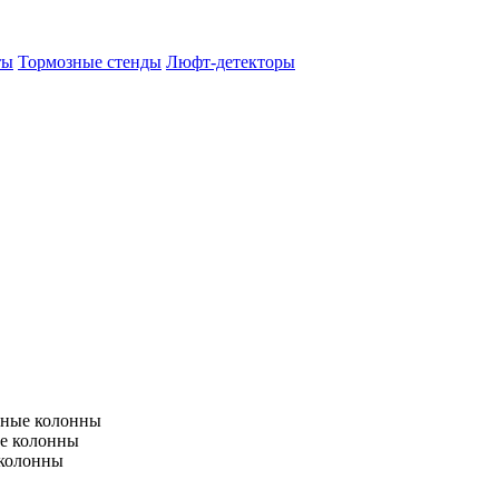
ты
Тормозные стенды
Люфт-детекторы
тные колонны
е колонны
 колонны