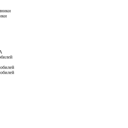
мники
ники
А
обилей
мобилей
мобилей