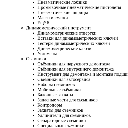
Пневматические лобзики
Промывочные пневматические пистолеты
Пневматические шприцы
Масла и смазки
Ещё 6
Динамометрический инструмент
Динамометрические отвертки
Вставки для динамометрических ключей
Тестеры динамометрических ключей
Динамометрические ключи
Угломеры
Съемники
Съёмники для наружного демонтажа
Съёмники для внутреннего демонтажа
Инструмент для демонтажа и монтажа подш
Съёмники для автосервиса
Наборы съёмников
Мобильные съёмники
Балочные захваты
Запасные части для съемников
Контропоры
Захваты для съемников
Удлинители для съемников
Сепараторные съемники
Специальные съемники