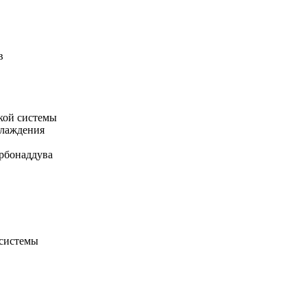
в
кой системы
хлаждения
рбонаддува
 системы